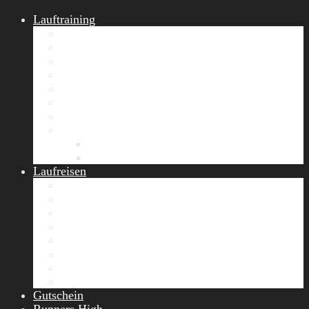
Lauftraining
START Running
Gruppen-Lauftraining
Halbmarathon Training
Marathon Training
Personal Training
Video-Laufstilanalyse
Trainingsplan
Firmenfitness
Work-Life-Balance-Tag
Referenzen
Laufreisen
Lanzarote Laufreise
Toskana Laufcamp
Allgäu Laufurlaub & Wellness
Seiser Alm Trailrunning Camp
Zermatt Marathon Laufreise
Höhentraining Laufreise Italien
Laufwochenende Italien
Chiemsee Laufcamp
Gutschein