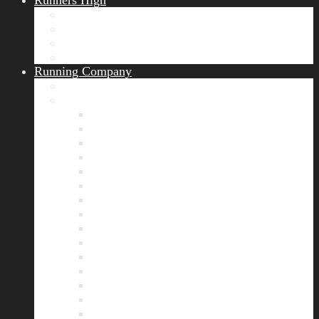
Runners High
Erfolgsgeschichten
Ergebnisticker
Runners Voice
Laufkalender München
Running Company
Vision
Team
Bianca
Alexandra
André
Chris
Christian
Francisca
Henrik
Kerstin
Nadja
Natalie
Rahel
Regina
Roland
Stefan
Tom