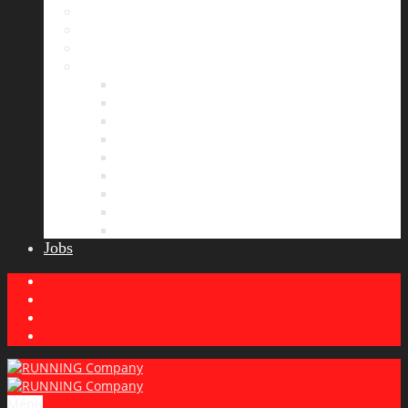
Bildergalerie
Partner
Presse
News
Allgemeines
Ergebnisticker
Laufreisen
Lauf-Tipps
Laufcamp
Laufsprüche
Wissenswertes
Lauftraining
Wettkampfbericht
Jobs
Menu