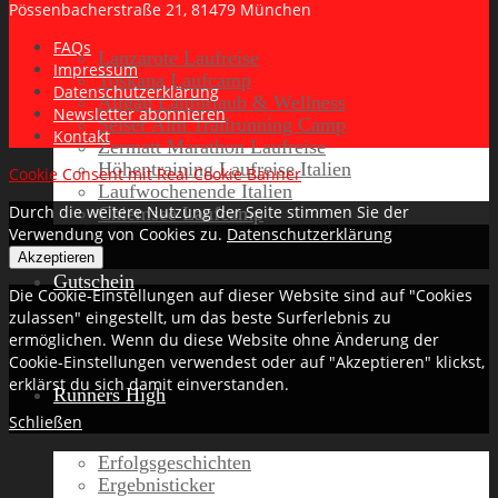
Pössenbacherstraße 21, 81479 München
FAQs
Lanzarote Laufreise
Impressum
Toskana Laufcamp
Datenschutzerklärung
Allgäu Laufurlaub & Wellness
Newsletter abonnieren
Seiser Alm Trailrunning Camp
Kontakt
Zermatt Marathon Laufreise
Höhentraining Laufreise Italien
Cookie Consent mit Real Cookie Banner
Laufwochenende Italien
Durch die weitere Nutzung der Seite stimmen Sie der
Chiemsee Laufcamp
Verwendung von Cookies zu.
Datenschutzerklärung
Akzeptieren
Gutschein
Die Cookie-Einstellungen auf dieser Website sind auf "Cookies
zulassen" eingestellt, um das beste Surferlebnis zu
ermöglichen. Wenn du diese Website ohne Änderung der
Cookie-Einstellungen verwendest oder auf "Akzeptieren" klickst,
erklärst du sich damit einverstanden.
Runners High
Schließen
Erfolgsgeschichten
Ergebnisticker