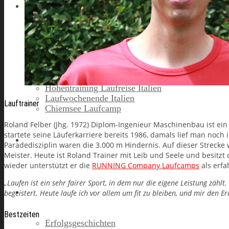
Laufreisen
Lanzarote Laufreise
Toskana Laufcamp
Allgäu Laufurlaub & Wellness
Seiser Alm Trailrunning Camp
Zermatt Marathon Laufreise
Höhentraining Laufreise Italien
Laufwochenende Italien
Lauftrainer
Chiemsee Laufcamp
Roland Felber (Jhg. 1972) Diplom-Ingenieur Maschinenbau ist ein 
startete seine Läuferkarriere bereits 1986, damals lief man noch 
Gutschein
Paradedisziplin waren die 3.000 m Hindernis. Auf dieser Strecke
Meister. Heute ist Roland Trainer mit Leib und Seele und besitzt 
wieder unterstützt er die
RUNNING Company Laufcamps
als erfa
„Laufen ist ein sehr fairer Sport, in dem nur die eigene Leistung zählt
Runners High
begeistert. Heute laufe ich vor allem um fit zu bleiben, und mir den Er
Bestzeiten
Erfolgsgeschichten