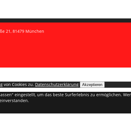
aße 21, 81479 München
g von Cookies zu.
Datenschutzerklärung
Akzeptieren
ulassen" eingestellt, um das beste Surferlebnis zu ermöglichen. 
 einverstanden.