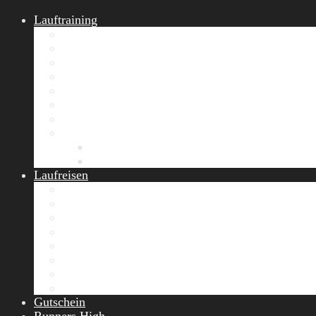
Lauftraining
START Running
Gruppen-Lauftraining
Halbmarathon Training
Marathon Training
Personal Training
Video-Laufstilanalyse
Trainingsplan
Firmenfitness
Work-Life-Balance-Tag
Referenzen
Laufreisen
Lanzarote Laufreise
Toskana Laufcamp
Allgäu Laufurlaub & Wellness
Seiser Alm Trailrunning Camp
Zermatt Marathon Laufreise
Höhentraining Laufreise Italien
Laufwochenende Italien
Chiemsee Laufcamp
Gutschein