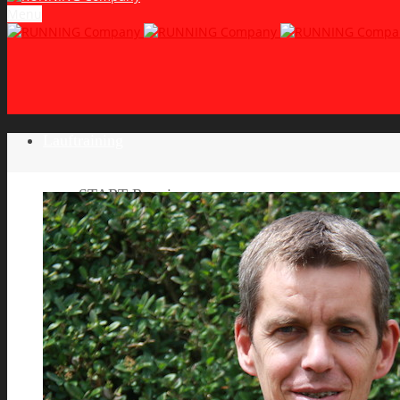
Menu
Lauftraining
START Running
Gruppen-Lauftraining
Halbmarathon Training
Marathon Training
Personal Training
Video-Laufstilanalyse
Trainingsplan
Firmenfitness
Work-Life-Balance-Tag
Referenzen