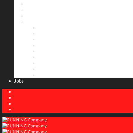
Bildergalerie
Partner
Presse
News
Allgemeines
Ergebnisticker
Laufreisen
Lauf-Tipps
Laufcamp
Laufsprüche
Wissenswertes
Lauftraining
Wettkampfbericht
Jobs