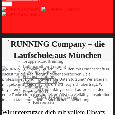
Menu
Lauftraining
RUNNING Company – die
Laufschule aus München
START Running
Gruppen-Lauftraining
Halbmarathon Training
Du
Marathon Training
suchst für die Realisierung deiner sportlichen Ziele
Personal Training
professionelle und motivierende Unterstützung? Wir agieren
Video-Laufstilanalyse
mit gekonnter Leidenschaft, die sich sogleich überträgt. Wir
Trainingsplan
begleiten dich, egal ob Laufanfänger oder Laufprofi. Ist der
Firmenfitness
erste Funke einmal gezündet, erhältst du vielfältige Inspiration
Work-Life-Balance-Tag
in allen Momenten deiner sportlichen Entwicklung.
Referenzen
Wir unterstützen dich mit vollem Einsatz!