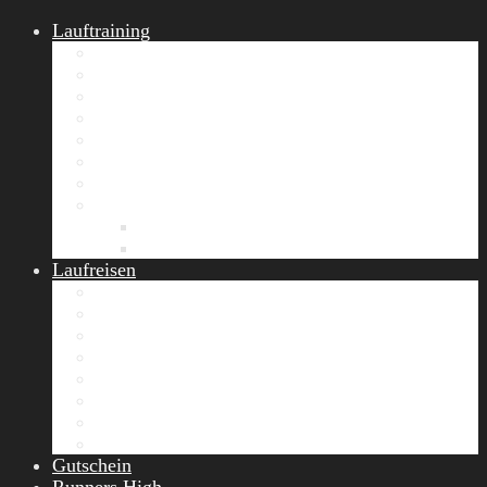
Lauftraining
START Running
Gruppen-Lauftraining
Halbmarathon Training
Marathon Training
Personal Training
Video-Laufstilanalyse
Trainingsplan
Firmenfitness
Work-Life-Balance-Tag
Referenzen
Laufreisen
Lanzarote Laufreise
Toskana Laufcamp
Allgäu Laufurlaub & Wellness
Seiser Alm Trailrunning Camp
Zermatt Marathon Laufreise
Höhentraining Laufreise Italien
Laufwochenende Italien
Chiemsee Laufcamp
Gutschein