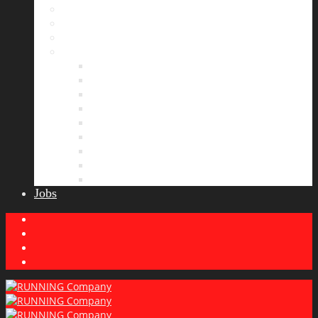
Bildergalerie
Partner
Presse
News
Allgemeines
Ergebnisticker
Laufreisen
Lauf-Tipps
Laufcamp
Laufsprüche
Wissenswertes
Lauftraining
Wettkampfbericht
Jobs