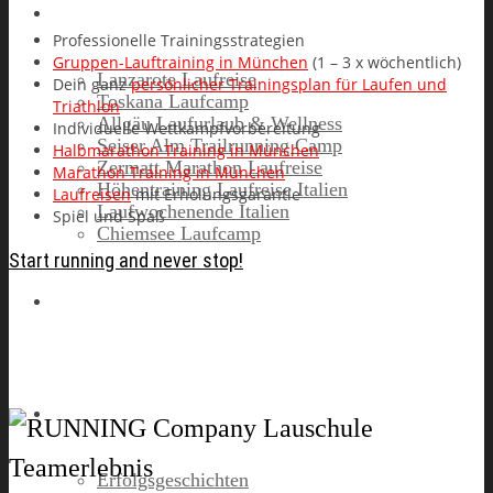
Laufreisen
Professionelle Trainingsstrategien
Gruppen-Lauftraining in München
(1 – 3 x wöchentlich)
Lanzarote Laufreise
Dein ganz
persönlicher Trainingsplan für Laufen und
Toskana Laufcamp
Triathlon
Allgäu Laufurlaub & Wellness
Individuelle Wettkampfvorbereitung
Seiser Alm Trailrunning Camp
Halbmarathon Training in München
Zermatt Marathon Laufreise
Marathon Training in München
Höhentraining Laufreise Italien
Laufreisen
mit Erholungsgarantie
Laufwochenende Italien
Spiel und Spaß
Chiemsee Laufcamp
Start running and never stop!
Gutschein
Runners High
Erfolgsgeschichten