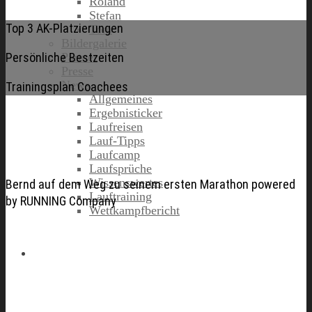
Roland
Stefan
Top 3 AK-Platzierungen
Tom
Bildergalerie
Persönliche Bestzeiten
Partner
Presse
News
Trainingsplan Coachees
Allgemeines
Ergebnisticker
Laufreisen
Lauf-Tipps
Laufcamp
Laufsprüche
Wissenswertes
Bernd auf dem Weg zu seinem ersten Marathon powered
Lauftraining
by RUNNING Company
Wettkampfbericht
Jobs