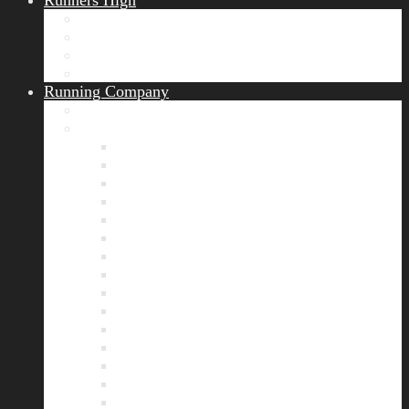
Runners High
Erfolgsgeschichten
Ergebnisticker
Runners Voice
Laufkalender München
Running Company
Vision
Team
Bianca
Alexandra
André
Chris
Christian
Francisca
Henrik
Kerstin
Nadja
Natalie
Rahel
Regina
Roland
Stefan
Tom