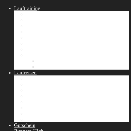
Lauftraining
START Running
Gruppen-Lauftraining
Halbmarathon Training
Marathon Training
Personal Training
Video-Laufstilanalyse
Trainingsplan
Firmenfitness
Work-Life-Balance-Tag
Referenzen
Laufreisen
Lanzarote Laufreise
Toskana Laufcamp
Allgäu Laufurlaub & Wellness
Seiser Alm Trailrunning Camp
Zermatt Marathon Laufreise
Höhentraining Laufreise Italien
Laufwochenende Italien
Chiemsee Laufcamp
Gutschein