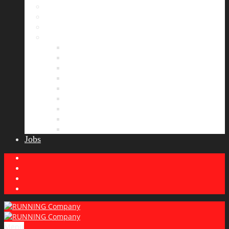
Bildergalerie
Partner
Presse
News
Allgemeines
Ergebnisticker
Laufreisen
Lauf-Tipps
Laufcamp
Laufsprüche
Wissenswertes
Lauftraining
Wettkampfbericht
Jobs
Menu