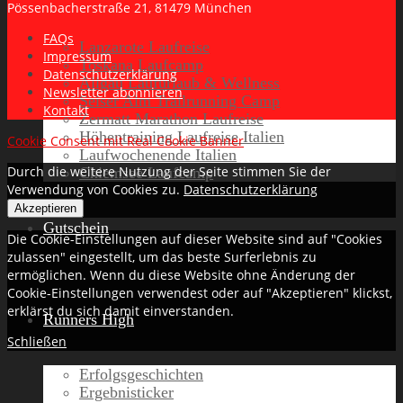
Pössenbacherstraße 21, 81479 München
FAQs
Lanzarote Laufreise
Impressum
Toskana Laufcamp
Datenschutzerklärung
Allgäu Laufurlaub & Wellness
Newsletter abonnieren
Seiser Alm Trailrunning Camp
Kontakt
Zermatt Marathon Laufreise
Höhentraining Laufreise Italien
Cookie Consent mit Real Cookie Banner
Laufwochenende Italien
Durch die weitere Nutzung der Seite stimmen Sie der
Chiemsee Laufcamp
Verwendung von Cookies zu.
Datenschutzerklärung
Akzeptieren
Gutschein
Die Cookie-Einstellungen auf dieser Website sind auf "Cookies
zulassen" eingestellt, um das beste Surferlebnis zu
ermöglichen. Wenn du diese Website ohne Änderung der
Cookie-Einstellungen verwendest oder auf "Akzeptieren" klickst,
erklärst du sich damit einverstanden.
Runners High
Schließen
Erfolgsgeschichten
Ergebnisticker