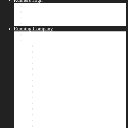
Runners High
Erfolgsgeschichten
Ergebnisticker
Runners Voice
Laufkalender München
Running Company
Vision
Team
Bianca
Alexandra
André
Chris
Christian
Francisca
Henrik
Kerstin
Nadja
Natalie
Rahel
Regina
Roland
Stefan
Tom