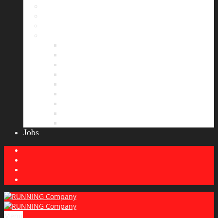
Bildergalerie
Partner
Presse
News
Allgemeines
Ergebnisticker
Laufreisen
Lauf-Tipps
Laufcamp
Laufsprüche
Wissenswertes
Lauftraining
Wettkampfbericht
Jobs
Menu