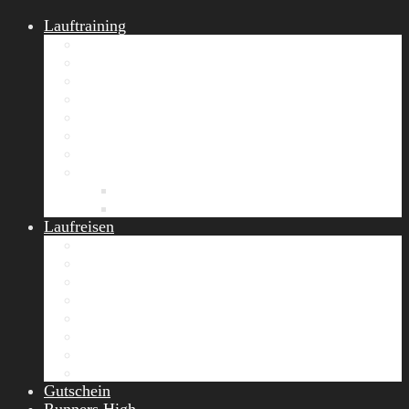
Lauftraining
START Running
Gruppen-Lauftraining
Halbmarathon Training
Marathon Training
Personal Training
Video-Laufstilanalyse
Trainingsplan
Firmenfitness
Work-Life-Balance-Tag
Referenzen
Laufreisen
Lanzarote Laufreise
Toskana Laufcamp
Allgäu Laufurlaub & Wellness
Seiser Alm Trailrunning Camp
Zermatt Marathon Laufreise
Höhentraining Laufreise Italien
Laufwochenende Italien
Chiemsee Laufcamp
Gutschein