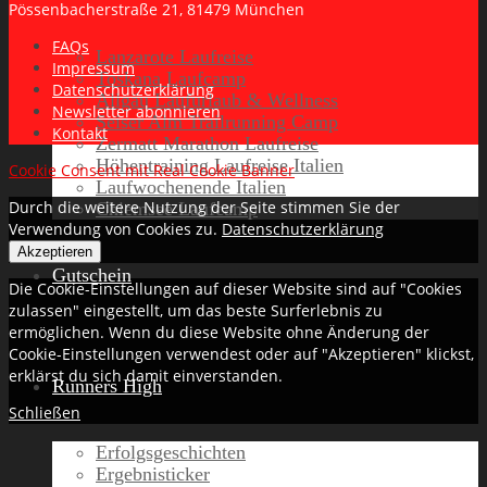
Pössenbacherstraße 21, 81479 München
FAQs
Lanzarote Laufreise
Impressum
Toskana Laufcamp
Datenschutzerklärung
Allgäu Laufurlaub & Wellness
Newsletter abonnieren
Seiser Alm Trailrunning Camp
Kontakt
Zermatt Marathon Laufreise
Höhentraining Laufreise Italien
Cookie Consent mit Real Cookie Banner
Laufwochenende Italien
Durch die weitere Nutzung der Seite stimmen Sie der
Chiemsee Laufcamp
Verwendung von Cookies zu.
Datenschutzerklärung
Akzeptieren
Gutschein
Die Cookie-Einstellungen auf dieser Website sind auf "Cookies
zulassen" eingestellt, um das beste Surferlebnis zu
ermöglichen. Wenn du diese Website ohne Änderung der
Cookie-Einstellungen verwendest oder auf "Akzeptieren" klickst,
erklärst du sich damit einverstanden.
Runners High
Schließen
Erfolgsgeschichten
Ergebnisticker