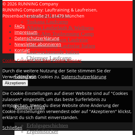
© 2026 RUNNING Company
RUNNING Company: Lauftraining & Laufreisen,
Lanzarote Laufreise
Pössenbacherstraße 21, 81479 München
Toskana Laufcamp
FAQs
Allgäu Laufurlaub & Wellness
Impressum
Seiser Alm Trailrunning Camp
Datenschutzerklärung
Zermatt Marathon Laufreise
Newsletter abonnieren
Höhentraining Laufreise Italien
Kontakt
Laufwochenende Italien
Chiemsee Laufcamp
Cookie Consent mit Real Cookie Banner
Durch die weitere Nutzung der Seite stimmen Sie der
Gutschein
Verwendung von Cookies zu.
Datenschutzerklärung
Akzeptieren
Die Cookie-Einstellungen auf dieser Website sind auf "Cookies
zulassen" eingestellt, um das beste Surferlebnis zu
ermöglichen. Wenn du diese Website ohne Änderung der
Runners High
Cookie-Einstellungen verwendest oder auf "Akzeptieren" klickst,
erklärst du sich damit einverstanden.
Erfolgsgeschichten
Schließen
Ergebnisticker