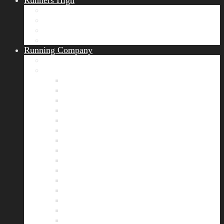
Runners High
Erfolgsgeschichten
Ergebnisticker
Runners Voice
Laufkalender München
Running Company
Vision
Team
Bianca
Alexandra
André
Chris
Christian
Francisca
Henrik
Kerstin
Nadja
Natalie
Rahel
Regina
Roland
Stefan
Tom