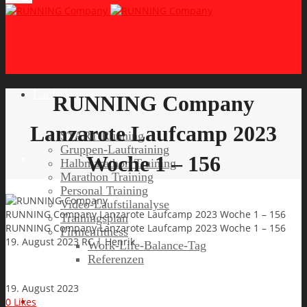
Lauftraining
RUNNING Company
Lanzarote Laufcamp 2023
START Running
Gruppen-Lauftraining
Woche 1 – 156
Halbmarathon Training
Marathon Training
Personal Training
Video-Laufstilanalyse
RUNNING Company Lanzarote Laufcamp 2023 Woche 1 – 156
Trainingsplan
RUNNING Company Lanzarote Laufcamp 2023 Woche 1 – 156
Firmenfitness
19. August 2023
RC | Henrik
Work-Life-Balance-Tag
Referenzen
19. August 2023
Laufreisen
0
Likes