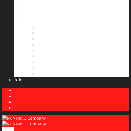
Bildergalerie
Partner
Presse
News
Allgemeines
Ergebnisticker
Laufreisen
Lauf-Tipps
Laufcamp
Laufsprüche
Wissenswertes
Lauftraining
Wettkampfbericht
Jobs
Menu