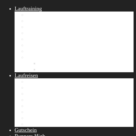
Lauftraining
START Running
Gruppen-Lauftraining
Halbmarathon Training
Marathon Training
Personal Training
Video-Laufstilanalyse
Trainingsplan
Firmenfitness
Work-Life-Balance-Tag
Referenzen
Laufreisen
Lanzarote Laufreise
Toskana Laufcamp
Allgäu Laufurlaub & Wellness
Seiser Alm Trailrunning Camp
Zermatt Marathon Laufreise
Höhentraining Laufreise Italien
Laufwochenende Italien
Chiemsee Laufcamp
Gutschein