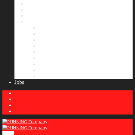
Bildergalerie
Partner
Presse
News
Allgemeines
Ergebnisticker
Laufreisen
Lauf-Tipps
Laufcamp
Laufsprüche
Wissenswertes
Lauftraining
Wettkampfbericht
Jobs
Menu