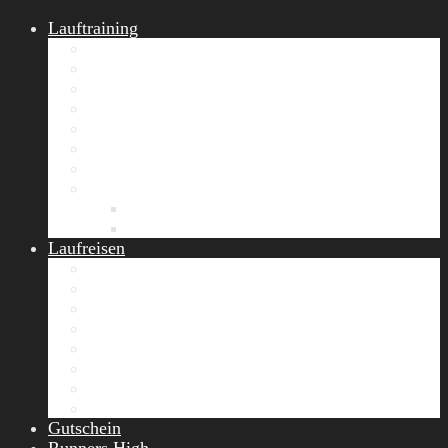
Lauftraining
START Running
Gruppen-Lauftraining
Halbmarathon Training
Marathon Training
Personal Training
Video-Laufstilanalyse
Trainingsplan
Firmenfitness
Work-Life-Balance-Tag
Referenzen
Laufreisen
Lanzarote Laufreise
Toskana Laufcamp
Allgäu Laufurlaub & Wellness
Seiser Alm Trailrunning Camp
Zermatt Marathon Laufreise
Höhentraining Laufreise Italien
Laufwochenende Italien
Chiemsee Laufcamp
Gutschein