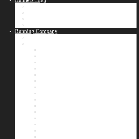
Runners High
Erfolgsgeschichten
Ergebnisticker
Runners Voice
Laufkalender München
Running Company
Vision
Team
Bianca
Alexandra
André
Chris
Christian
Francisca
Henrik
Kerstin
Nadja
Natalie
Rahel
Regina
Roland
Stefan
Tom