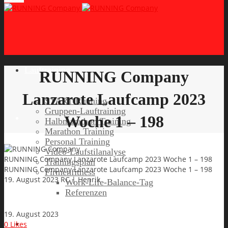
Lauftraining
RUNNING Company
Lanzarote Laufcamp 2023
START Running
Gruppen-Lauftraining
Woche 1 – 198
Halbmarathon Training
Marathon Training
Personal Training
Video-Laufstilanalyse
RUNNING Company Lanzarote Laufcamp 2023 Woche 1 – 198
Trainingsplan
RUNNING Company Lanzarote Laufcamp 2023 Woche 1 – 198
Firmenfitness
19. August 2023
RC | Henrik
Work-Life-Balance-Tag
Referenzen
19. August 2023
Laufreisen
0
Likes