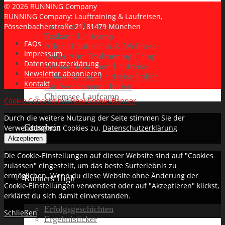
© 2026 RUNNING Company
RUNNING Company: Lauftraining & Laufreisen,
Lanzarote Laufreise
Pössenbacherstraße 21, 81479 München
Toskana Laufcamp
FAQs
Allgäu Laufurlaub & Wellness
Impressum
Seiser Alm Trailrunning Camp
Datenschutzerklärung
Zermatt Marathon Laufreise
Newsletter abonnieren
Höhentraining Laufreise Italien
Kontakt
Laufwochenende Italien
Chiemsee Laufcamp
Cookie Consent mit Real Cookie Banner
Durch die weitere Nutzung der Seite stimmen Sie der
Gutschein
Verwendung von Cookies zu.
Datenschutzerklärung
Akzeptieren
Die Cookie-Einstellungen auf dieser Website sind auf "Cookies
zulassen" eingestellt, um das beste Surferlebnis zu
ermöglichen. Wenn du diese Website ohne Änderung der
Runners High
Cookie-Einstellungen verwendest oder auf "Akzeptieren" klickst,
erklärst du sich damit einverstanden.
Erfolgsgeschichten
Schließen
Ergebnisticker