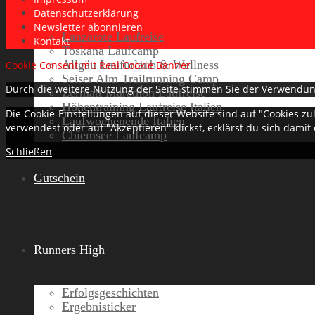
Datenschutzerklärung
Newsletter abonnieren
Lanzarote Laufreise
Kontakt
Toskana Laufcamp
Allgäu Laufurlaub & Wellness
Cookie Consent mit Real Cookie Banner
Seiser Alm Trailrunning Camp
Durch die weitere Nutzung der Seite stimmen Sie der Verwendun
Zermatt Marathon Laufreise
Höhentraining Laufreise Italien
Die Cookie-Einstellungen auf dieser Website sind auf "Cookies z
Laufwochenende Italien
verwendest oder auf "Akzeptieren" klickst, erklärst du sich damit
Chiemsee Laufcamp
Schließen
Gutschein
Runners High
Erfolgsgeschichten
Ergebnisticker