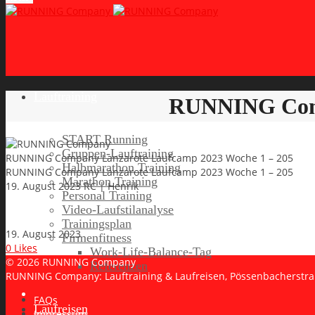
Lauftraining
RUNNING Comp
START Running
Gruppen-Lauftraining
RUNNING Company Lanzarote Laufcamp 2023 Woche 1 – 205
Halbmarathon Training
RUNNING Company Lanzarote Laufcamp 2023 Woche 1 – 205
Marathon Training
19. August 2023
RC | Henrik
Personal Training
Video-Laufstilanalyse
Trainingsplan
19. August 2023
Firmenfitness
0
Likes
Work-Life-Balance-Tag
© 2026 RUNNING Company
Referenzen
RUNNING Company: Lauftraining & Laufreisen, Pössenbacherstr
FAQs
Laufreisen
Impressum