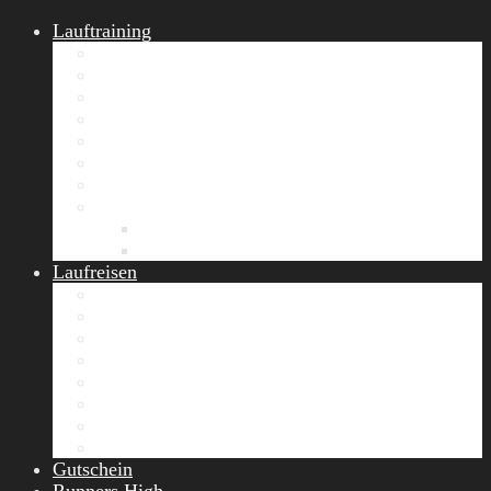
Lauftraining
START Running
Gruppen-Lauftraining
Halbmarathon Training
Marathon Training
Personal Training
Video-Laufstilanalyse
Trainingsplan
Firmenfitness
Work-Life-Balance-Tag
Referenzen
Laufreisen
Lanzarote Laufreise
Toskana Laufcamp
Allgäu Laufurlaub & Wellness
Seiser Alm Trailrunning Camp
Zermatt Marathon Laufreise
Höhentraining Laufreise Italien
Laufwochenende Italien
Chiemsee Laufcamp
Gutschein