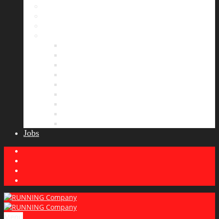
Bildergalerie
Partner
Presse
News
Allgemeines
Ergebnisticker
Laufreisen
Lauf-Tipps
Laufcamp
Laufsprüche
Wissenswertes
Lauftraining
Wettkampfbericht
Jobs
Menu