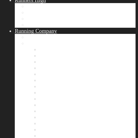
Runners High
Erfolgsgeschichten
Ergebnisticker
Runners Voice
Laufkalender München
Running Company
Vision
Team
Bianca
Alexandra
André
Chris
Christian
Francisca
Henrik
Kerstin
Nadja
Natalie
Rahel
Regina
Roland
Stefan
Tom