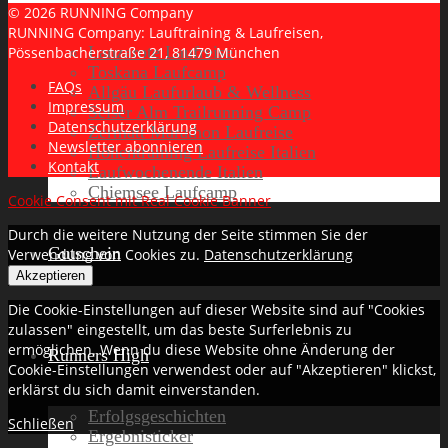
© 2026 RUNNING Company
RUNNING Company: Lauftraining & Laufreisen,
Lanzarote Laufreise
Pössenbacherstraße 21, 81479 München
Toskana Laufcamp
FAQs
Allgäu Laufurlaub & Wellness
Impressum
Seiser Alm Trailrunning Camp
Datenschutzerklärung
Zermatt Marathon Laufreise
Newsletter abonnieren
Höhentraining Laufreise Italien
Kontakt
Laufwochenende Italien
Chiemsee Laufcamp
Cookie Consent mit Real Cookie Banner
Durch die weitere Nutzung der Seite stimmen Sie der
Gutschein
Verwendung von Cookies zu.
Datenschutzerklärung
Akzeptieren
Die Cookie-Einstellungen auf dieser Website sind auf "Cookies
zulassen" eingestellt, um das beste Surferlebnis zu
ermöglichen. Wenn du diese Website ohne Änderung der
Runners High
Cookie-Einstellungen verwendest oder auf "Akzeptieren" klickst,
erklärst du sich damit einverstanden.
Erfolgsgeschichten
Schließen
Ergebnisticker