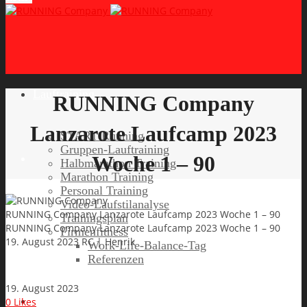
Lauftraining
RUNNING Company
Lanzarote Laufcamp 2023
START Running
Gruppen-Lauftraining
Woche 1 – 90
Halbmarathon Training
Marathon Training
Personal Training
Video-Laufstilanalyse
RUNNING Company Lanzarote Laufcamp 2023 Woche 1 – 90
Trainingsplan
RUNNING Company Lanzarote Laufcamp 2023 Woche 1 – 90
Firmenfitness
19. August 2023
RC | Henrik
Work-Life-Balance-Tag
Referenzen
19. August 2023
Laufreisen
0
Likes