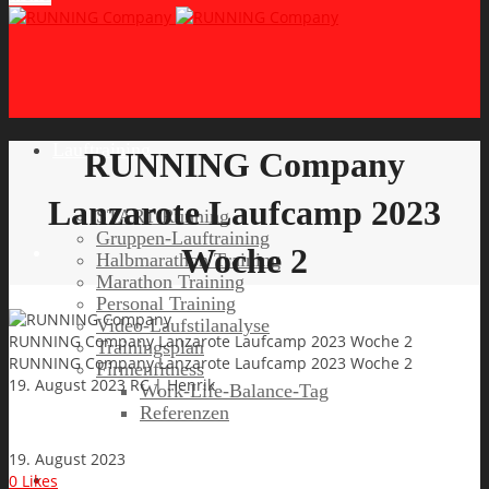
Lauftraining
RUNNING Company
Lanzarote Laufcamp 2023
START Running
Gruppen-Lauftraining
Woche 2
Halbmarathon Training
Marathon Training
Personal Training
Video-Laufstilanalyse
RUNNING Company Lanzarote Laufcamp 2023 Woche 2
Trainingsplan
RUNNING Company Lanzarote Laufcamp 2023 Woche 2
Firmenfitness
19. August 2023
RC | Henrik
Work-Life-Balance-Tag
Referenzen
19. August 2023
Laufreisen
0
Likes