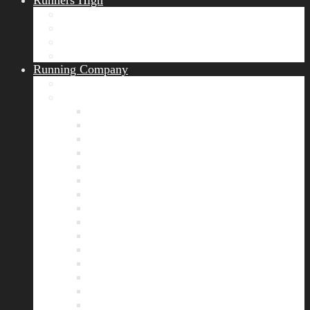
Runners High
Erfolgsgeschichten
Ergebnisticker
Runners Voice
Laufkalender München
Running Company
Vision
Team
Bianca
Alexandra
André
Chris
Christian
Francisca
Henrik
Kerstin
Nadja
Natalie
Rahel
Regina
Roland
Stefan
Tom