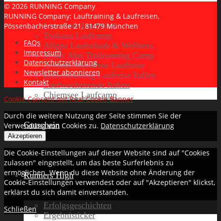
© 2026 RUNNING Company
RUNNING Company: Lauftraining & Laufreisen,
Lanzarote Laufreise
Pössenbacherstraße 21, 81479 München
Toskana Laufcamp
FAQs
Allgäu Laufurlaub & Wellness
Impressum
Seiser Alm Trailrunning Camp
Datenschutzerklärung
Zermatt Marathon Laufreise
Newsletter abonnieren
Höhentraining Laufreise Italien
Kontakt
Laufwochenende Italien
Chiemsee Laufcamp
Cookie Consent mit Real Cookie Banner
Durch die weitere Nutzung der Seite stimmen Sie der
Gutschein
Verwendung von Cookies zu.
Datenschutzerklärung
Akzeptieren
Die Cookie-Einstellungen auf dieser Website sind auf "Cookies
zulassen" eingestellt, um das beste Surferlebnis zu
ermöglichen. Wenn du diese Website ohne Änderung der
Runners High
Cookie-Einstellungen verwendest oder auf "Akzeptieren" klickst,
erklärst du sich damit einverstanden.
Erfolgsgeschichten
Schließen
Ergebnisticker