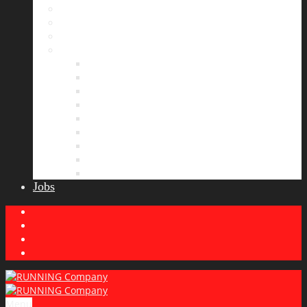
Bildergalerie
Partner
Presse
News
Allgemeines
Ergebnisticker
Laufreisen
Lauf-Tipps
Laufcamp
Laufsprüche
Wissenswertes
Lauftraining
Wettkampfbericht
Jobs
Menu