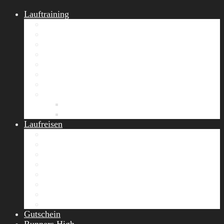
Lauftraining
START Running
Gruppen-Lauftraining
Halbmarathon Training
Marathon Training
Personal Training
Video-Laufstilanalyse
Trainingsplan
Firmenfitness
Work-Life-Balance-Tag
Referenzen
Laufreisen
Lanzarote Laufreise
Toskana Laufcamp
Allgäu Laufurlaub & Wellness
Seiser Alm Trailrunning Camp
Zermatt Marathon Laufreise
Höhentraining Laufreise Italien
Laufwochenende Italien
Chiemsee Laufcamp
Gutschein