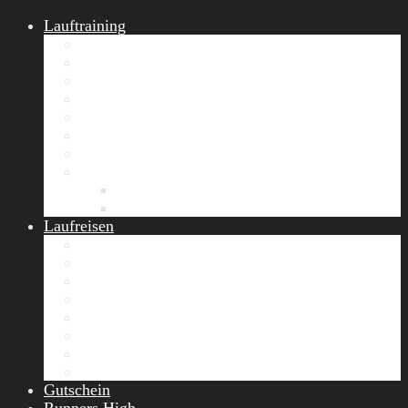
Lauftraining
START Running
Gruppen-Lauftraining
Halbmarathon Training
Marathon Training
Personal Training
Video-Laufstilanalyse
Trainingsplan
Firmenfitness
Work-Life-Balance-Tag
Referenzen
Laufreisen
Lanzarote Laufreise
Toskana Laufcamp
Allgäu Laufurlaub & Wellness
Seiser Alm Trailrunning Camp
Zermatt Marathon Laufreise
Höhentraining Laufreise Italien
Laufwochenende Italien
Chiemsee Laufcamp
Gutschein