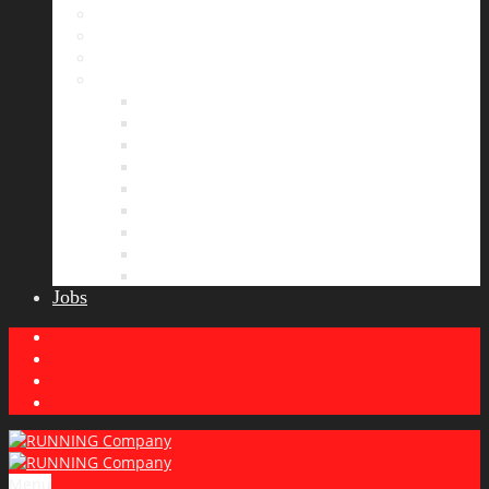
Bildergalerie
Partner
Presse
News
Allgemeines
Ergebnisticker
Laufreisen
Lauf-Tipps
Laufcamp
Laufsprüche
Wissenswertes
Lauftraining
Wettkampfbericht
Jobs
Menu