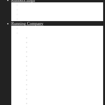
Runners High
Erfolgsgeschichten
Ergebnisticker
Runners Voice
Laufkalender München
Running Company
Vision
Team
Bianca
Alexandra
André
Chris
Christian
Francisca
Henrik
Kerstin
Nadja
Natalie
Rahel
Regina
Roland
Stefan
Tom