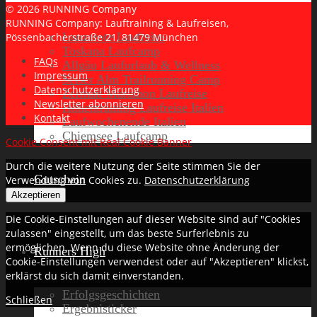
© 2026 RUNNING Company
RUNNING Company: Lauftraining & Laufreisen,
Lanzarote Laufreise
Pössenbacherstraße 21, 81479 München
Toskana Laufcamp
FAQs
Allgäu Laufurlaub & Wellness
Impressum
Seiser Alm Trailrunning Camp
Datenschutzerklärung
Zermatt Marathon Laufreise
Newsletter abonnieren
Höhentraining Laufreise Italien
Kontakt
Laufwochenende Italien
Chiemsee Laufcamp
Cookie Consent mit Real Cookie Banner
Durch die weitere Nutzung der Seite stimmen Sie der
Gutschein
Verwendung von Cookies zu.
Datenschutzerklärung
Akzeptieren
Die Cookie-Einstellungen auf dieser Website sind auf "Cookies
zulassen" eingestellt, um das beste Surferlebnis zu
ermöglichen. Wenn du diese Website ohne Änderung der
Runners High
Cookie-Einstellungen verwendest oder auf "Akzeptieren" klickst,
erklärst du sich damit einverstanden.
Erfolgsgeschichten
Schließen
Ergebnisticker