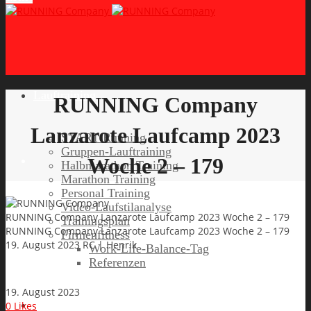
Lauftraining
RUNNING Company
Lanzarote Laufcamp 2023
START Running
Gruppen-Lauftraining
Woche 2 – 179
Halbmarathon Training
Marathon Training
Personal Training
Video-Laufstilanalyse
RUNNING Company Lanzarote Laufcamp 2023 Woche 2 – 179
Trainingsplan
RUNNING Company Lanzarote Laufcamp 2023 Woche 2 – 179
Firmenfitness
19. August 2023
RC | Henrik
Work-Life-Balance-Tag
Referenzen
19. August 2023
Laufreisen
0
Likes