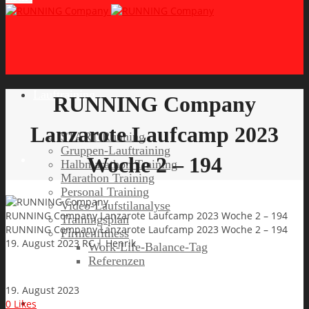
Lauftraining
RUNNING Company
Lanzarote Laufcamp 2023
START Running
Gruppen-Lauftraining
Woche 2 – 194
Halbmarathon Training
Marathon Training
Personal Training
Video-Laufstilanalyse
RUNNING Company Lanzarote Laufcamp 2023 Woche 2 – 194
Trainingsplan
RUNNING Company Lanzarote Laufcamp 2023 Woche 2 – 194
Firmenfitness
19. August 2023
RC | Henrik
Work-Life-Balance-Tag
Referenzen
19. August 2023
Laufreisen
0
Likes