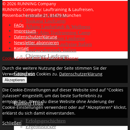
© 2026 RUNNING Company
RUNNING Company: Lauftraining & Laufreisen,
Lanzarote Laufreise
Pössenbacherstraße 21, 81479 München
Toskana Laufcamp
FAQs
Allgäu Laufurlaub & Wellness
Impressum
Seiser Alm Trailrunning Camp
Datenschutzerklärung
Zermatt Marathon Laufreise
Newsletter abonnieren
Höhentraining Laufreise Italien
Kontakt
Laufwochenende Italien
Chiemsee Laufcamp
Cookie Consent mit Real Cookie Banner
Durch die weitere Nutzung der Seite stimmen Sie der
Gutschein
Verwendung von Cookies zu.
Datenschutzerklärung
Akzeptieren
Die Cookie-Einstellungen auf dieser Website sind auf "Cookies
zulassen" eingestellt, um das beste Surferlebnis zu
ermöglichen. Wenn du diese Website ohne Änderung der
Runners High
Cookie-Einstellungen verwendest oder auf "Akzeptieren" klickst,
erklärst du sich damit einverstanden.
Erfolgsgeschichten
Schließen
Ergebnisticker