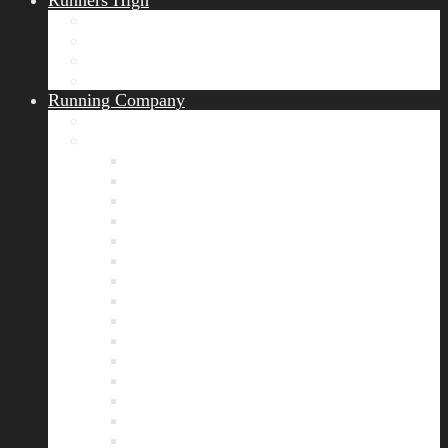
Runners High
Erfolgsgeschichten
Ergebnisticker
Runners Voice
Laufkalender München
Running Company
Vision
Team
Bianca
Alexandra
André
Chris
Christian
Francisca
Henrik
Kerstin
Nadja
Natalie
Rahel
Regina
Roland
Stefan
Tom