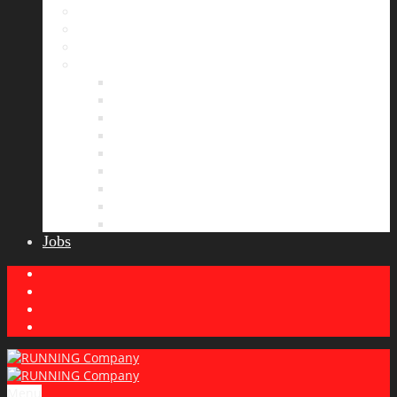
Bildergalerie
Partner
Presse
News
Allgemeines
Ergebnisticker
Laufreisen
Lauf-Tipps
Laufcamp
Laufsprüche
Wissenswertes
Lauftraining
Wettkampfbericht
Jobs
Menu