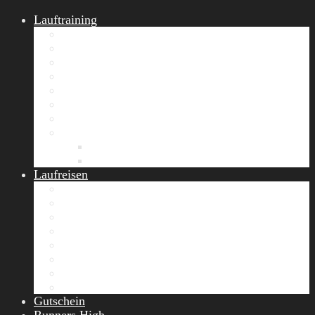
Lauftraining
START Running
Gruppen-Lauftraining
Halbmarathon Training
Marathon Training
Personal Training
Video-Laufstilanalyse
Trainingsplan
Firmenfitness
Work-Life-Balance-Tag
Referenzen
Laufreisen
Lanzarote Laufreise
Toskana Laufcamp
Allgäu Laufurlaub & Wellness
Seiser Alm Trailrunning Camp
Zermatt Marathon Laufreise
Höhentraining Laufreise Italien
Laufwochenende Italien
Chiemsee Laufcamp
Gutschein