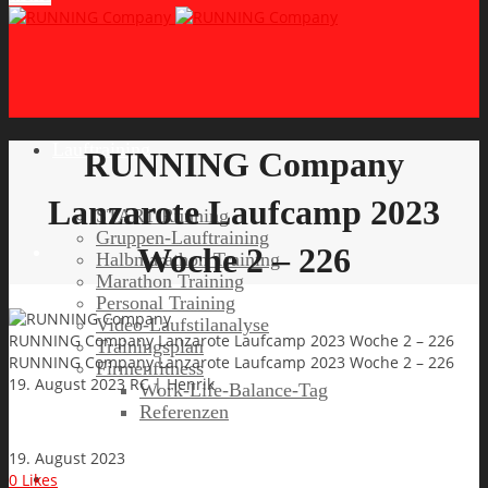
Lauftraining
RUNNING Company
Lanzarote Laufcamp 2023
START Running
Gruppen-Lauftraining
Woche 2 – 226
Halbmarathon Training
Marathon Training
Personal Training
Video-Laufstilanalyse
RUNNING Company Lanzarote Laufcamp 2023 Woche 2 – 226
Trainingsplan
RUNNING Company Lanzarote Laufcamp 2023 Woche 2 – 226
Firmenfitness
19. August 2023
RC | Henrik
Work-Life-Balance-Tag
Referenzen
19. August 2023
Laufreisen
0
Likes