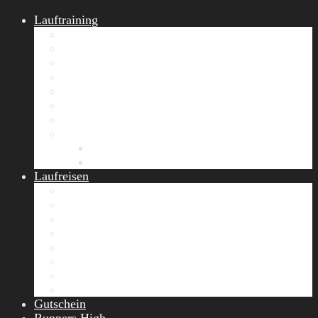
Lauftraining
START Running
Gruppen-Lauftraining
Halbmarathon Training
Marathon Training
Personal Training
Video-Laufstilanalyse
Trainingsplan
Firmenfitness
Work-Life-Balance-Tag
Referenzen
Laufreisen
Lanzarote Laufreise
Toskana Laufcamp
Allgäu Laufurlaub & Wellness
Seiser Alm Trailrunning Camp
Zermatt Marathon Laufreise
Höhentraining Laufreise Italien
Laufwochenende Italien
Chiemsee Laufcamp
Gutschein