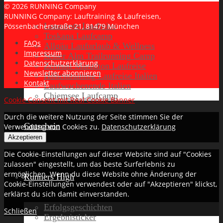
© 2026 RUNNING Company
RUNNING Company: Lauftraining & Laufreisen,
Lanzarote Laufreise
Pössenbacherstraße 21, 81479 München
Toskana Laufcamp
FAQs
Allgäu Laufurlaub & Wellness
Impressum
Seiser Alm Trailrunning Camp
Datenschutzerklärung
Zermatt Marathon Laufreise
Newsletter abonnieren
Höhentraining Laufreise Italien
Kontakt
Laufwochenende Italien
Chiemsee Laufcamp
Cookie Consent mit Real Cookie Banner
Durch die weitere Nutzung der Seite stimmen Sie der
Gutschein
Verwendung von Cookies zu.
Datenschutzerklärung
Akzeptieren
Die Cookie-Einstellungen auf dieser Website sind auf "Cookies
zulassen" eingestellt, um das beste Surferlebnis zu
ermöglichen. Wenn du diese Website ohne Änderung der
Runners High
Cookie-Einstellungen verwendest oder auf "Akzeptieren" klickst,
erklärst du sich damit einverstanden.
Erfolgsgeschichten
Schließen
Ergebnisticker