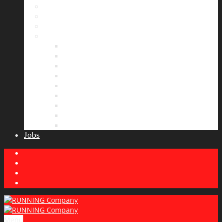
Bildergalerie
Partner
Presse
News
Allgemeines
Ergebnisticker
Laufreisen
Lauf-Tipps
Laufcamp
Laufsprüche
Wissenswertes
Lauftraining
Wettkampfbericht
Jobs
Menu