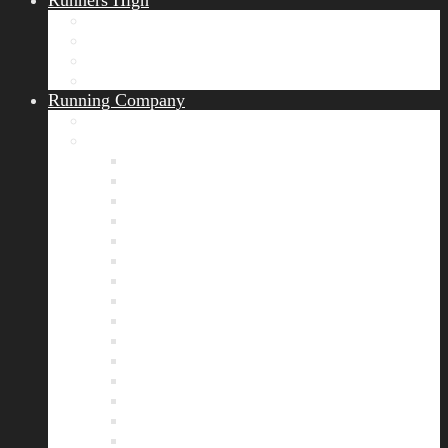
Runners High
Erfolgsgeschichten
Ergebnisticker
Runners Voice
Laufkalender München
Running Company
Vision
Team
Bianca
Alexandra
André
Chris
Christian
Francisca
Henrik
Kerstin
Nadja
Natalie
Rahel
Regina
Roland
Stefan
Tom