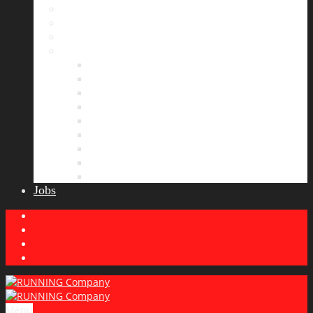
Bildergalerie
Partner
Presse
News
Allgemeines
Ergebnisticker
Laufreisen
Lauf-Tipps
Laufcamp
Laufsprüche
Wissenswertes
Lauftraining
Wettkampfbericht
Jobs
Menu