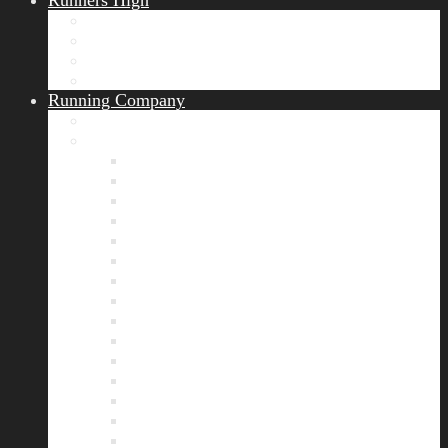
Runners High
Erfolgsgeschichten
Ergebnisticker
Runners Voice
Laufkalender München
Running Company
Vision
Team
Bianca
Alexandra
André
Chris
Christian
Francisca
Henrik
Kerstin
Nadja
Natalie
Rahel
Regina
Roland
Stefan
Tom