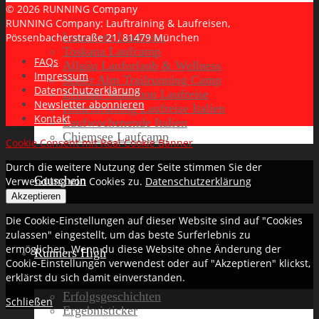
© 2026 RUNNING Company
RUNNING Company: Lauftraining & Laufreisen,
Lanzarote Laufreise
Pössenbacherstraße 21, 81479 München
Toskana Laufcamp
FAQs
Allgäu Laufurlaub & Wellness
Impressum
Seiser Alm Trailrunning Camp
Datenschutzerklärung
Zermatt Marathon Laufreise
Newsletter abonnieren
Höhentraining Laufreise Italien
Kontakt
Laufwochenende Italien
Chiemsee Laufcamp
Cookie Consent mit Real Cookie Banner
Durch die weitere Nutzung der Seite stimmen Sie der
Gutschein
Verwendung von Cookies zu.
Datenschutzerklärung
Akzeptieren
Die Cookie-Einstellungen auf dieser Website sind auf "Cookies
zulassen" eingestellt, um das beste Surferlebnis zu
ermöglichen. Wenn du diese Website ohne Änderung der
Runners High
Cookie-Einstellungen verwendest oder auf "Akzeptieren" klickst,
erklärst du sich damit einverstanden.
Erfolgsgeschichten
Schließen
Ergebnisticker