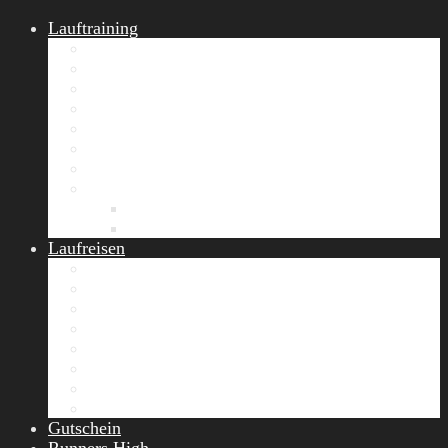
Lauftraining
START Running
Gruppen-Lauftraining
Halbmarathon Training
Marathon Training
Personal Training
Video-Laufstilanalyse
Trainingsplan
Firmenfitness
Work-Life-Balance-Tag
Referenzen
Laufreisen
Lanzarote Laufreise
Toskana Laufcamp
Allgäu Laufurlaub & Wellness
Seiser Alm Trailrunning Camp
Zermatt Marathon Laufreise
Höhentraining Laufreise Italien
Laufwochenende Italien
Chiemsee Laufcamp
Gutschein