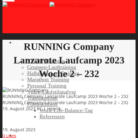
Lauftraining
RUNNING Company
Lanzarote Laufcamp 2023
START Running
Gruppen-Lauftraining
Woche 2 – 232
Halbmarathon Training
Marathon Training
Personal Training
Video-Laufstilanalyse
RUNNING Company Lanzarote Laufcamp 2023 Woche 2 – 232
Trainingsplan
RUNNING Company Lanzarote Laufcamp 2023 Woche 2 – 232
Firmenfitness
19. August 2023
RC | Henrik
Work-Life-Balance-Tag
Referenzen
19. August 2023
Laufreisen
0
Likes