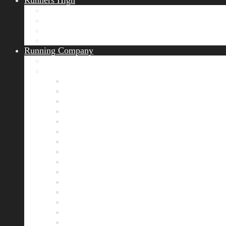
Runners High
Erfolgsgeschichten
Ergebnisticker
Runners Voice
Laufkalender München
Running Company
Vision
Team
Bianca
Alexandra
André
Chris
Christian
Francisca
Henrik
Kerstin
Nadja
Natalie
Rahel
Regina
Roland
Stefan
Tom