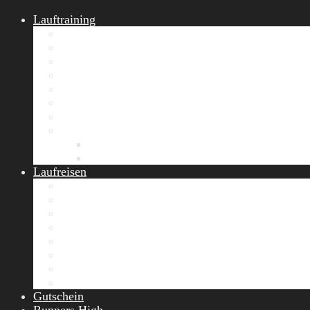
Lauftraining
START Running
Gruppen-Lauftraining
Halbmarathon Training
Marathon Training
Personal Training
Video-Laufstilanalyse
Trainingsplan
Firmenfitness
Work-Life-Balance-Tag
Referenzen
Laufreisen
Lanzarote Laufreise
Toskana Laufcamp
Allgäu Laufurlaub & Wellness
Seiser Alm Trailrunning Camp
Zermatt Marathon Laufreise
Höhentraining Laufreise Italien
Laufwochenende Italien
Chiemsee Laufcamp
Gutschein