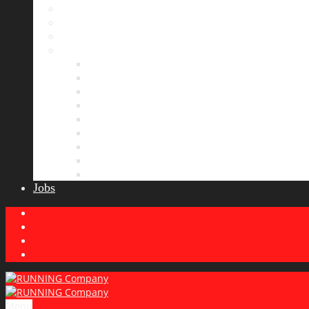
Bildergalerie
Partner
Presse
News
Allgemeines
Ergebnisticker
Laufreisen
Lauf-Tipps
Laufcamp
Laufsprüche
Wissenswertes
Lauftraining
Wettkampfbericht
Jobs
Menu