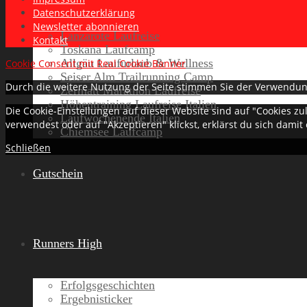
Datenschutzerklärung
Newsletter abonnieren
Lanzarote Laufreise
Kontakt
Toskana Laufcamp
Allgäu Laufurlaub & Wellness
Cookie Consent mit Real Cookie Banner
Seiser Alm Trailrunning Camp
Durch die weitere Nutzung der Seite stimmen Sie der Verwendun
Zermatt Marathon Laufreise
Höhentraining Laufreise Italien
Die Cookie-Einstellungen auf dieser Website sind auf "Cookies z
Laufwochenende Italien
verwendest oder auf "Akzeptieren" klickst, erklärst du sich damit
Chiemsee Laufcamp
Schließen
Gutschein
Runners High
Erfolgsgeschichten
Ergebnisticker