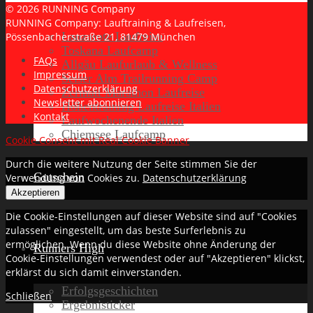
© 2026 RUNNING Company
RUNNING Company: Lauftraining & Laufreisen,
Lanzarote Laufreise
Pössenbacherstraße 21, 81479 München
Toskana Laufcamp
FAQs
Allgäu Laufurlaub & Wellness
Impressum
Seiser Alm Trailrunning Camp
Datenschutzerklärung
Zermatt Marathon Laufreise
Newsletter abonnieren
Höhentraining Laufreise Italien
Kontakt
Laufwochenende Italien
Chiemsee Laufcamp
Cookie Consent mit Real Cookie Banner
Durch die weitere Nutzung der Seite stimmen Sie der
Gutschein
Verwendung von Cookies zu.
Datenschutzerklärung
Akzeptieren
Die Cookie-Einstellungen auf dieser Website sind auf "Cookies
zulassen" eingestellt, um das beste Surferlebnis zu
ermöglichen. Wenn du diese Website ohne Änderung der
Runners High
Cookie-Einstellungen verwendest oder auf "Akzeptieren" klickst,
erklärst du sich damit einverstanden.
Erfolgsgeschichten
Schließen
Ergebnisticker