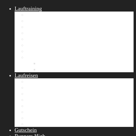
Lauftraining
START Running
Gruppen-Lauftraining
Halbmarathon Training
Marathon Training
Personal Training
Video-Laufstilanalyse
Trainingsplan
Firmenfitness
Work-Life-Balance-Tag
Referenzen
Laufreisen
Lanzarote Laufreise
Toskana Laufcamp
Allgäu Laufurlaub & Wellness
Seiser Alm Trailrunning Camp
Zermatt Marathon Laufreise
Höhentraining Laufreise Italien
Laufwochenende Italien
Chiemsee Laufcamp
Gutschein