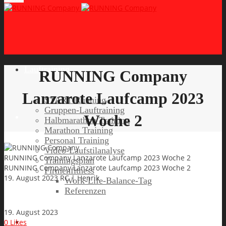
Lauftraining
RUNNING Company
Lanzarote Laufcamp 2023
START Running
Gruppen-Lauftraining
Woche 2
Halbmarathon Training
Marathon Training
Personal Training
Video-Laufstilanalyse
RUNNING Company Lanzarote Laufcamp 2023 Woche 2
Trainingsplan
RUNNING Company Lanzarote Laufcamp 2023 Woche 2
Firmenfitness
19. August 2023
RC | Henrik
Work-Life-Balance-Tag
Referenzen
19. August 2023
Laufreisen
0
Likes