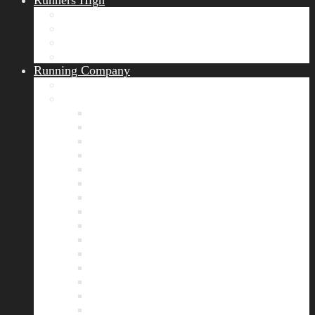
Runners High
Erfolgsgeschichten
Ergebnisticker
Runners Voice
Laufkalender München
Running Company
Vision
Team
Bianca
Alexandra
André
Chris
Christian
Francisca
Henrik
Kerstin
Nadja
Natalie
Rahel
Regina
Roland
Stefan
Tom