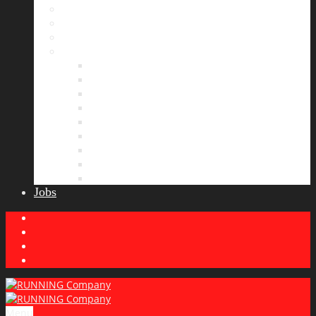
Bildergalerie
Partner
Presse
News
Allgemeines
Ergebnisticker
Laufreisen
Lauf-Tipps
Laufcamp
Laufsprüche
Wissenswertes
Lauftraining
Wettkampfbericht
Jobs
Menu