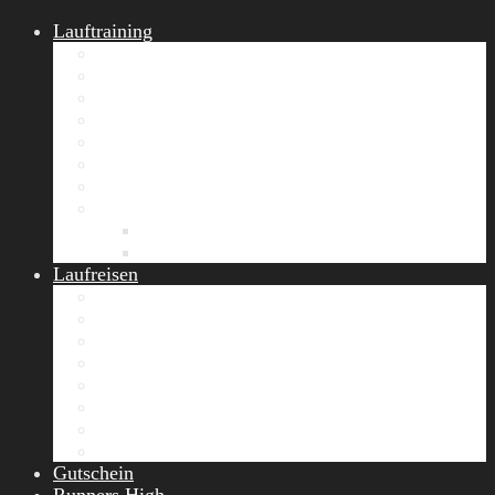
Lauftraining
START Running
Gruppen-Lauftraining
Halbmarathon Training
Marathon Training
Personal Training
Video-Laufstilanalyse
Trainingsplan
Firmenfitness
Work-Life-Balance-Tag
Referenzen
Laufreisen
Lanzarote Laufreise
Toskana Laufcamp
Allgäu Laufurlaub & Wellness
Seiser Alm Trailrunning Camp
Zermatt Marathon Laufreise
Höhentraining Laufreise Italien
Laufwochenende Italien
Chiemsee Laufcamp
Gutschein