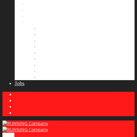
Bildergalerie
Partner
Presse
News
Allgemeines
Ergebnisticker
Laufreisen
Lauf-Tipps
Laufcamp
Laufsprüche
Wissenswertes
Lauftraining
Wettkampfbericht
Jobs
Menu