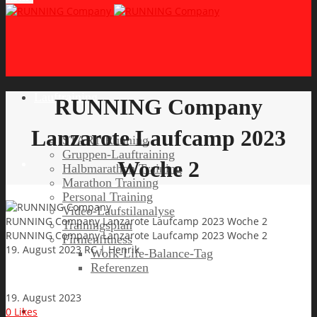
Lauftraining
RUNNING Company
Lanzarote Laufcamp 2023
START Running
Gruppen-Lauftraining
Woche 2
Halbmarathon Training
Marathon Training
Personal Training
Video-Laufstilanalyse
RUNNING Company Lanzarote Laufcamp 2023 Woche 2
Trainingsplan
RUNNING Company Lanzarote Laufcamp 2023 Woche 2
Firmenfitness
19. August 2023
RC | Henrik
Work-Life-Balance-Tag
Referenzen
19. August 2023
Laufreisen
0
Likes