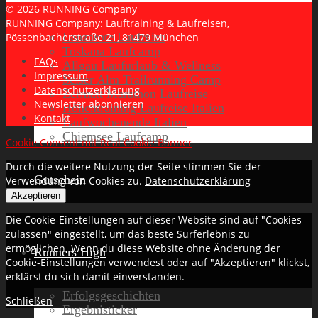
© 2026 RUNNING Company
RUNNING Company: Lauftraining & Laufreisen,
Lanzarote Laufreise
Pössenbacherstraße 21, 81479 München
Toskana Laufcamp
FAQs
Allgäu Laufurlaub & Wellness
Impressum
Seiser Alm Trailrunning Camp
Datenschutzerklärung
Zermatt Marathon Laufreise
Newsletter abonnieren
Höhentraining Laufreise Italien
Kontakt
Laufwochenende Italien
Chiemsee Laufcamp
Cookie Consent mit Real Cookie Banner
Durch die weitere Nutzung der Seite stimmen Sie der
Gutschein
Verwendung von Cookies zu.
Datenschutzerklärung
Akzeptieren
Die Cookie-Einstellungen auf dieser Website sind auf "Cookies
zulassen" eingestellt, um das beste Surferlebnis zu
ermöglichen. Wenn du diese Website ohne Änderung der
Runners High
Cookie-Einstellungen verwendest oder auf "Akzeptieren" klickst,
erklärst du sich damit einverstanden.
Erfolgsgeschichten
Schließen
Ergebnisticker