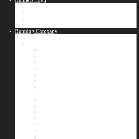
Runners High
Erfolgsgeschichten
Ergebnisticker
Runners Voice
Laufkalender München
Running Company
Vision
Team
Bianca
Alexandra
André
Chris
Christian
Francisca
Henrik
Kerstin
Nadja
Natalie
Rahel
Regina
Roland
Stefan
Tom