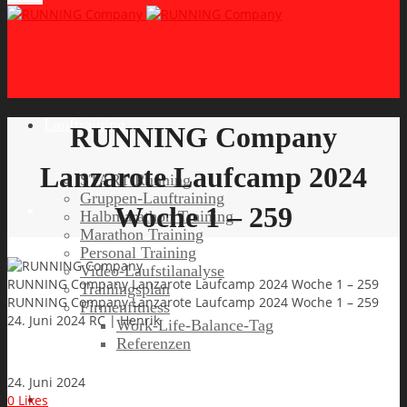
Lauftraining
RUNNING Company
Lanzarote Laufcamp 2024
START Running
Gruppen-Lauftraining
Woche 1 – 259
Halbmarathon Training
Marathon Training
Personal Training
Video-Laufstilanalyse
RUNNING Company Lanzarote Laufcamp 2024 Woche 1 – 259
Trainingsplan
RUNNING Company Lanzarote Laufcamp 2024 Woche 1 – 259
Firmenfitness
24. Juni 2024
RC | Henrik
Work-Life-Balance-Tag
Referenzen
24. Juni 2024
Laufreisen
0
Likes