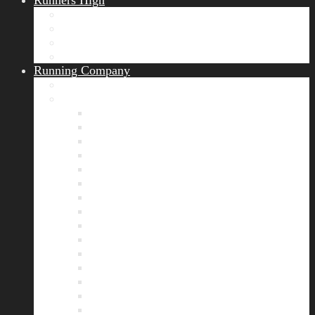
Runners High
Erfolgsgeschichten
Ergebnisticker
Runners Voice
Laufkalender München
Running Company
Vision
Team
Bianca
Alexandra
André
Chris
Christian
Francisca
Henrik
Kerstin
Nadja
Natalie
Rahel
Regina
Roland
Stefan
Tom