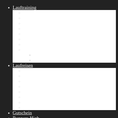
Lauftraining
START Running
Gruppen-Lauftraining
Halbmarathon Training
Marathon Training
Personal Training
Video-Laufstilanalyse
Trainingsplan
Firmenfitness
Work-Life-Balance-Tag
Referenzen
Laufreisen
Lanzarote Laufreise
Toskana Laufcamp
Allgäu Laufurlaub & Wellness
Seiser Alm Trailrunning Camp
Zermatt Marathon Laufreise
Höhentraining Laufreise Italien
Laufwochenende Italien
Chiemsee Laufcamp
Gutschein