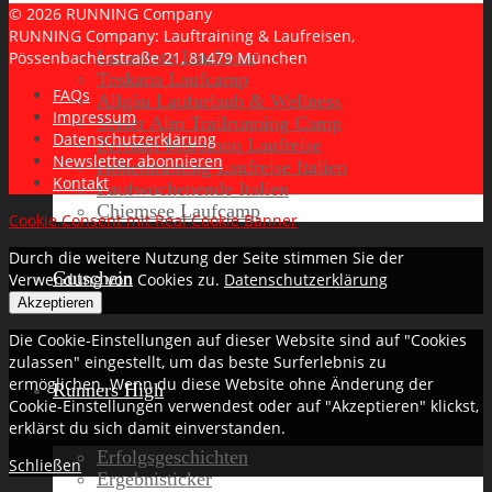
© 2026 RUNNING Company
RUNNING Company: Lauftraining & Laufreisen,
Lanzarote Laufreise
Pössenbacherstraße 21, 81479 München
Toskana Laufcamp
FAQs
Allgäu Laufurlaub & Wellness
Impressum
Seiser Alm Trailrunning Camp
Datenschutzerklärung
Zermatt Marathon Laufreise
Newsletter abonnieren
Höhentraining Laufreise Italien
Kontakt
Laufwochenende Italien
Chiemsee Laufcamp
Cookie Consent mit Real Cookie Banner
Durch die weitere Nutzung der Seite stimmen Sie der
Gutschein
Verwendung von Cookies zu.
Datenschutzerklärung
Akzeptieren
Die Cookie-Einstellungen auf dieser Website sind auf "Cookies
zulassen" eingestellt, um das beste Surferlebnis zu
ermöglichen. Wenn du diese Website ohne Änderung der
Runners High
Cookie-Einstellungen verwendest oder auf "Akzeptieren" klickst,
erklärst du sich damit einverstanden.
Erfolgsgeschichten
Schließen
Ergebnisticker