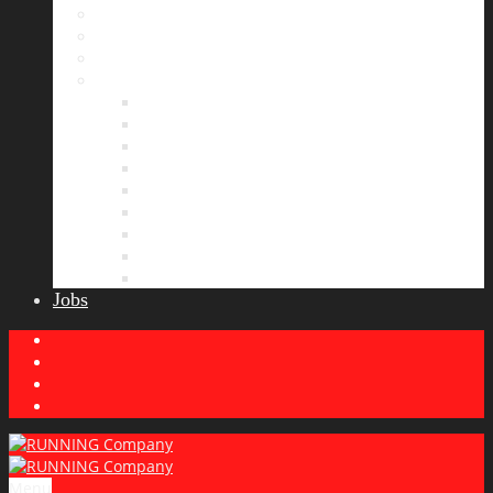
Bildergalerie
Partner
Presse
News
Allgemeines
Ergebnisticker
Laufreisen
Lauf-Tipps
Laufcamp
Laufsprüche
Wissenswertes
Lauftraining
Wettkampfbericht
Jobs
Menu