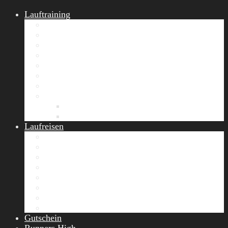
Lauftraining
START Running
Gruppen-Lauftraining
Halbmarathon Training
Marathon Training
Personal Training
Video-Laufstilanalyse
Trainingsplan
Firmenfitness
Work-Life-Balance-Tag
Referenzen
Laufreisen
Lanzarote Laufreise
Toskana Laufcamp
Allgäu Laufurlaub & Wellness
Seiser Alm Trailrunning Camp
Zermatt Marathon Laufreise
Höhentraining Laufreise Italien
Laufwochenende Italien
Chiemsee Laufcamp
Gutschein