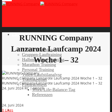
Lauftraining
RUNNING Company
Lanzarote Laufcamp 2024
START Running
Gruppen-Lauftraining
Woche 1 – 32
Halbmarathon Training
Marathon Training
Personal Training
Video-Laufstilanalyse
RUNNING Company Lanzarote Laufcamp 2024 Woche 1 – 32
Trainingsplan
RUNNING Company Lanzarote Laufcamp 2024 Woche 1 – 32
Firmenfitness
24. Juni 2024
RC | Henrik
Work-Life-Balance-Tag
Referenzen
24. Juni 2024
Laufreisen
0
Likes