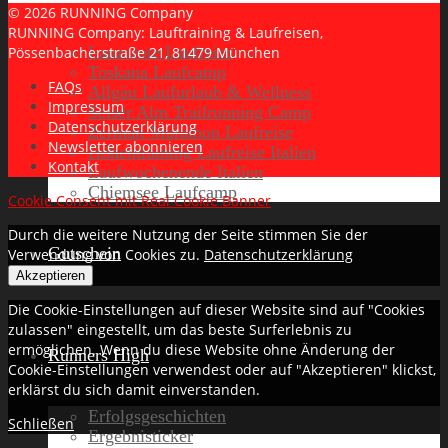
© 2026 RUNNING Company
RUNNING Company: Lauftraining & Laufreisen,
Lanzarote Laufreise
Pössenbacherstraße 21, 81479 München
Toskana Laufcamp
FAQs
Allgäu Laufurlaub & Wellness
Impressum
Seiser Alm Trailrunning Camp
Datenschutzerklärung
Zermatt Marathon Laufreise
Newsletter abonnieren
Höhentraining Laufreise Italien
Kontakt
Laufwochenende Italien
Chiemsee Laufcamp
Cookie Consent mit Real Cookie Banner
Durch die weitere Nutzung der Seite stimmen Sie der
Gutschein
Verwendung von Cookies zu.
Datenschutzerklärung
Akzeptieren
Die Cookie-Einstellungen auf dieser Website sind auf "Cookies
zulassen" eingestellt, um das beste Surferlebnis zu
ermöglichen. Wenn du diese Website ohne Änderung der
Runners High
Cookie-Einstellungen verwendest oder auf "Akzeptieren" klickst,
erklärst du sich damit einverstanden.
Erfolgsgeschichten
Schließen
Ergebnisticker