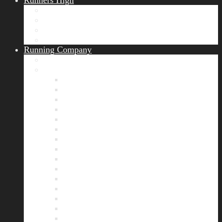
Runners High
Erfolgsgeschichten
Ergebnisticker
Runners Voice
Laufkalender München
Running Company
Vision
Team
Bianca
Alexandra
André
Chris
Christian
Francisca
Henrik
Kerstin
Nadja
Natalie
Rahel
Regina
Roland
Stefan
Tom