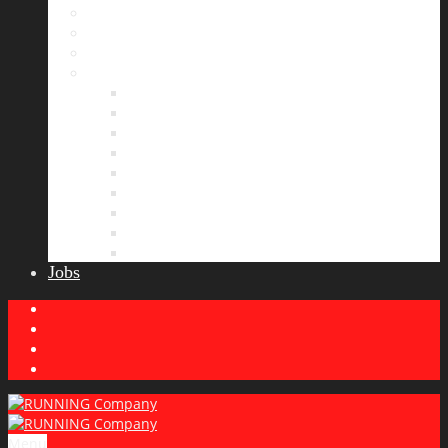
Bildergalerie
Partner
Presse
News
Allgemeines
Ergebnisticker
Laufreisen
Lauf-Tipps
Laufcamp
Laufsprüche
Wissenswertes
Lauftraining
Wettkampfbericht
Jobs
Menu