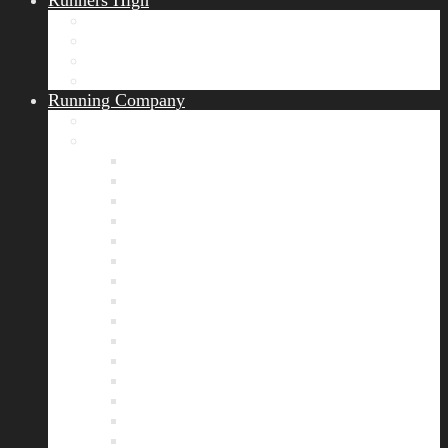
Runners High
Erfolgsgeschichten
Ergebnisticker
Runners Voice
Laufkalender München
Running Company
Vision
Team
Bianca
Alexandra
André
Chris
Christian
Francisca
Henrik
Kerstin
Nadja
Natalie
Rahel
Regina
Roland
Stefan
Tom