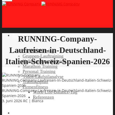
Lauftraining
RUNNING-Company-
Laufreisen-in-Deutschland-
START Running
Gruppen-Lauftraining
Italien-Schweiz-Spanien-2026
Halbmarathon Training
Marathon Training
Personal Training
Video-Laufstilanalyse
RUNNING-Company-Laufreisen-in-Deutschland-Italien-Schweiz-
Trainingsplan
Spanien-2026
Firmenfitness
RUNNING-Company-Laufreisen-in-Deutschland-Italien-Schweiz-
Work-Life-Balance-Tag
Spanien-2026
Referenzen
3. Juni 2026
RC | Bianca
Laufreisen