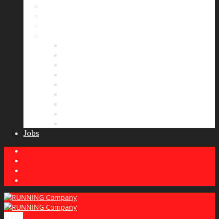
Bildergalerie
Partner
Presse
News
Allgemeines
Ergebnisticker
Laufreisen
Lauf-Tipps
Laufcamp
Laufsprüche
Wissenswertes
Lauftraining
Wettkampfbericht
Jobs
Menu