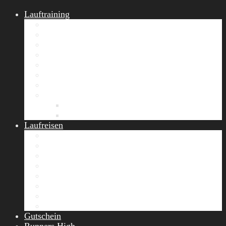
Lauftraining
START Running
Gruppen-Lauftraining
Halbmarathon Training
Marathon Training
Personal Training
Video-Laufstilanalyse
Trainingsplan
Firmenfitness
Work-Life-Balance-Tag
Referenzen
Laufreisen
Lanzarote Laufreise
Toskana Laufcamp
Allgäu Laufurlaub & Wellness
Seiser Alm Trailrunning Camp
Zermatt Marathon Laufreise
Höhentraining Laufreise Italien
Laufwochenende Italien
Chiemsee Laufcamp
Gutschein