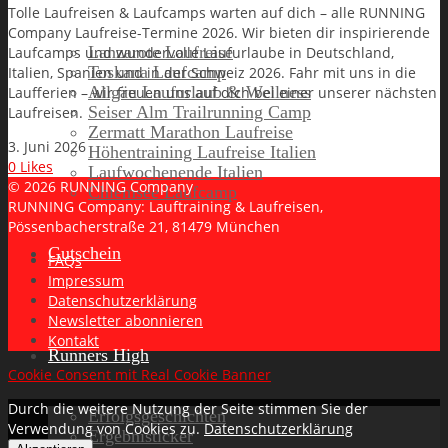
Tolle Laufreisen & Laufcamps warten auf dich – alle RUNNING
Company Laufreise-Termine 2026. Wir bieten dir inspirierende
Lanzarote Laufreise
Laufcamps und wundervolle Laufurlaube in Deutschland,
Toskana Laufcamp
Italien, Spanien und in der Schweiz 2026. Fahr mit uns in die
Allgäu Laufurlaub & Wellness
Laufferien – wir freuen uns auf dich bei einer unserer nächsten
Seiser Alm Trailrunning Camp
Laufreisen.
Zermatt Marathon Laufreise
3. Juni 2026
Höhentraining Laufreise Italien
0
Likes
Laufwochenende Italien
© 2026 RUNNING Company
Chiemsee Laufcamp
RUNNING Company: Lauftraining & Laufreisen,
Pössenbacherstraße 21, 81479 München
Gutschein
FAQs
Impressum
Datenschutzerklärung
Newsletter abonnieren
Kontakt
Runners High
Cookie Consent mit Real Cookie Banner
Durch die weitere Nutzung der Seite stimmen Sie der
Erfolgsgeschichten
Verwendung von Cookies zu.
Datenschutzerklärung
Ergebnisticker