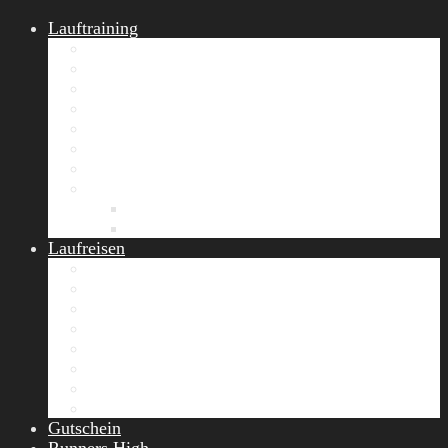
Lauftraining
START Running
Gruppen-Lauftraining
Halbmarathon Training
Marathon Training
Personal Training
Video-Laufstilanalyse
Trainingsplan
Firmenfitness
Work-Life-Balance-Tag
Referenzen
Laufreisen
Lanzarote Laufreise
Toskana Laufcamp
Allgäu Laufurlaub & Wellness
Seiser Alm Trailrunning Camp
Zermatt Marathon Laufreise
Höhentraining Laufreise Italien
Laufwochenende Italien
Chiemsee Laufcamp
Gutschein