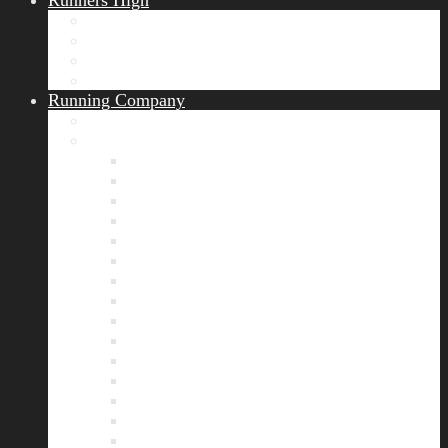
Runners High
Erfolgsgeschichten
Ergebnisticker
Runners Voice
Laufkalender München
Running Company
Vision
Team
Bianca
Alexandra
André
Chris
Christian
Francisca
Henrik
Kerstin
Nadja
Natalie
Rahel
Regina
Roland
Stefan
Tom