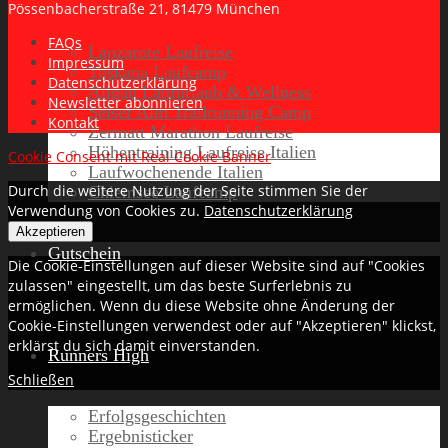
Pössenbacherstraße 21, 81479 München
FAQs
Lanzarote Laufreise
Impressum
Toskana Laufcamp
Datenschutzerklärung
Allgäu Laufurlaub & Wellness
Newsletter abonnieren
Seiser Alm Trailrunning Camp
Kontakt
Zermatt Marathon Laufreise
Höhentraining Laufreise Italien
Cookie Consent mit Real Cookie Banner
Laufwochenende Italien
Durch die weitere Nutzung der Seite stimmen Sie der
Chiemsee Laufcamp
Verwendung von Cookies zu.
Datenschutzerklärung
Akzeptieren
Gutschein
Die Cookie-Einstellungen auf dieser Website sind auf "Cookies
zulassen" eingestellt, um das beste Surferlebnis zu
ermöglichen. Wenn du diese Website ohne Änderung der
Cookie-Einstellungen verwendest oder auf "Akzeptieren" klickst,
erklärst du sich damit einverstanden.
Runners High
Schließen
Erfolgsgeschichten
Ergebnisticker