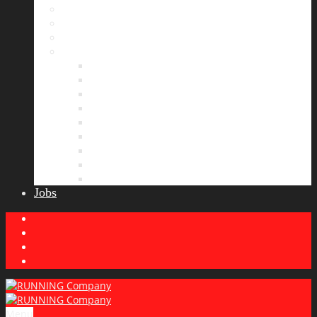
Bildergalerie
Partner
Presse
News
Allgemeines
Ergebnisticker
Laufreisen
Lauf-Tipps
Laufcamp
Laufsprüche
Wissenswertes
Lauftraining
Wettkampfbericht
Jobs
Menu