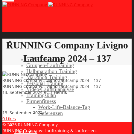
Lauftraining
RUNNING Company Livigno
Laufcamp 2024 – 137
START Running
Gruppen-Lauftraining
Halbmarathon Training
Marathon Training
RUNNING Company Livigno Laufcamp 2024 – 137
Personal Training
RUNNING Company Livigno Laufcamp 2024 – 137
Video-Laufstilanalyse
13. September 2024
RC | Henrik
Trainingsplan
Firmenfitness
Work-Life-Balance-Tag
13. September 2024
Referenzen
0
Likes
© 2026 RUNNING Company
RUNNING Company: Lauftraining & Laufreisen,
Laufreisen