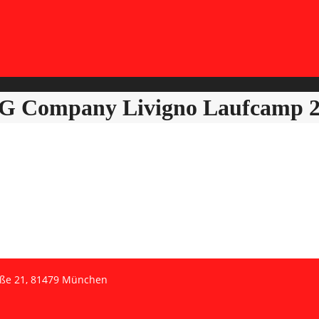
 Company Livigno Laufcamp 20
aße 21, 81479 München