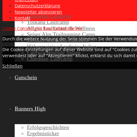
Datenschutzerklärung
Newsletter abonnieren
Lanzarote Laufreise
Kontakt
Toskana Laufcamp
Allgäu Laufurlaub & Wellness
Cookie Consent mit Real Cookie Banner
Seiser Alm Trailrunning Camp
Durch die weitere Nutzung der Seite stimmen Sie der Verwendun
Zermatt Marathon Laufreise
Höhentraining Laufreise Italien
Die Cookie-Einstellungen auf dieser Website sind auf "Cookies z
Laufwochenende Italien
verwendest oder auf "Akzeptieren" klickst, erklärst du sich damit
Chiemsee Laufcamp
Schließen
Gutschein
Runners High
Erfolgsgeschichten
Ergebnisticker