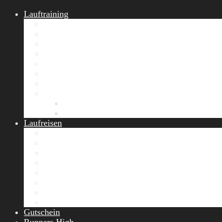
Lauftraining
START Running
Gruppen-Lauftraining
Halbmarathon Training
Marathon Training
Personal Training
Video-Laufstilanalyse
Trainingsplan
Firmenfitness
Work-Life-Balance-Tag
Referenzen
Laufreisen
Lanzarote Laufreise
Toskana Laufcamp
Allgäu Laufurlaub & Wellness
Seiser Alm Trailrunning Camp
Zermatt Marathon Laufreise
Höhentraining Laufreise Italien
Laufwochenende Italien
Chiemsee Laufcamp
Gutschein