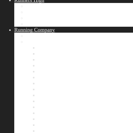
Runners High
Erfolgsgeschichten
Ergebnisticker
Runners Voice
Laufkalender München
Running Company
Vision
Team
Bianca
Alexandra
André
Chris
Christian
Francisca
Henrik
Kerstin
Nadja
Natalie
Rahel
Regina
Roland
Stefan
Tom