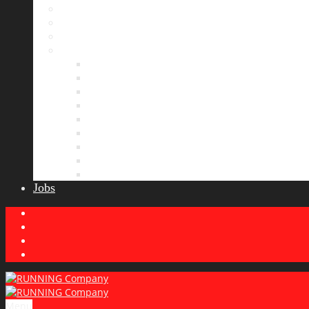
Bildergalerie
Partner
Presse
News
Allgemeines
Ergebnisticker
Laufreisen
Lauf-Tipps
Laufcamp
Laufsprüche
Wissenswertes
Lauftraining
Wettkampfbericht
Jobs
Menu