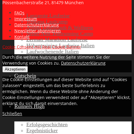
Pössenbacherstraße 21, 81479 München
FAQs
Lanzarote Laufreise
Impressum
Toskana Laufcamp
Datenschutzerklärung
Allgäu Laufurlaub & Wellness
Newsletter abonnieren
Seiser Alm Trailrunning Camp
Kontakt
Zermatt Marathon Laufreise
Höhentraining Laufreise Italien
Cookie Consent mit Real Cookie Banner
Laufwochenende Italien
Durch die weitere Nutzung der Seite stimmen Sie der
Chiemsee Laufcamp
Verwendung von Cookies zu.
Datenschutzerklärung
Akzeptieren
Gutschein
Die Cookie-Einstellungen auf dieser Website sind auf "Cookies
zulassen" eingestellt, um das beste Surferlebnis zu
ermöglichen. Wenn du diese Website ohne Änderung der
Cookie-Einstellungen verwendest oder auf "Akzeptieren" klickst,
erklärst du sich damit einverstanden.
Runners High
Schließen
Erfolgsgeschichten
Ergebnisticker