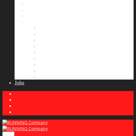
Bildergalerie
Partner
Presse
News
Allgemeines
Ergebnisticker
Laufreisen
Lauf-Tipps
Laufcamp
Laufsprüche
Wissenswertes
Lauftraining
Wettkampfbericht
Jobs
Menu