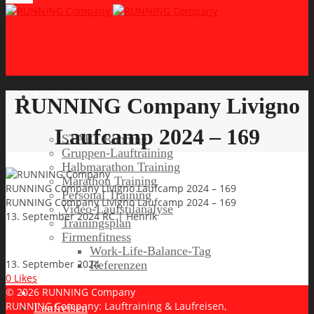
Lauftraining
RUNNING Company Livigno
Laufcamp 2024 – 169
START Running
Gruppen-Lauftraining
Halbmarathon Training
Marathon Training
RUNNING Company Livigno Laufcamp 2024 – 169
Personal Training
RUNNING Company Livigno Laufcamp 2024 – 169
Video-Laufstilanalyse
13. September 2024
RC | Henrik
Trainingsplan
Firmenfitness
Work-Life-Balance-Tag
13. September 2024
Referenzen
0
Likes
© 2026 RUNNING Company
RUNNING Company: Lauftraining & Laufreisen,
Laufreisen