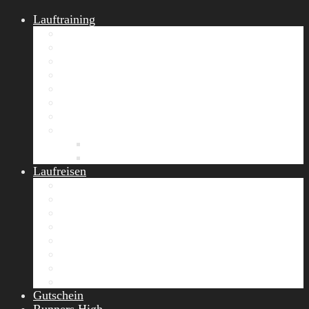
Lauftraining
START Running
Gruppen-Lauftraining
Halbmarathon Training
Marathon Training
Personal Training
Video-Laufstilanalyse
Trainingsplan
Firmenfitness
Work-Life-Balance-Tag
Referenzen
Laufreisen
Lanzarote Laufreise
Toskana Laufcamp
Allgäu Laufurlaub & Wellness
Seiser Alm Trailrunning Camp
Zermatt Marathon Laufreise
Höhentraining Laufreise Italien
Laufwochenende Italien
Chiemsee Laufcamp
Gutschein