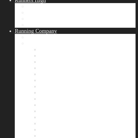
Runners High
Erfolgsgeschichten
Ergebnisticker
Runners Voice
Laufkalender München
Running Company
Vision
Team
Bianca
Alexandra
André
Chris
Christian
Francisca
Henrik
Kerstin
Nadja
Natalie
Rahel
Regina
Roland
Stefan
Tom