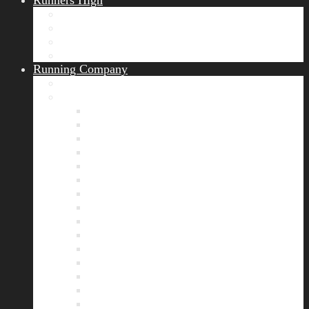
Runners High
Erfolgsgeschichten
Ergebnisticker
Runners Voice
Laufkalender München
Running Company
Vision
Team
Bianca
Alexandra
André
Chris
Christian
Francisca
Henrik
Kerstin
Nadja
Natalie
Rahel
Regina
Roland
Stefan
Tom