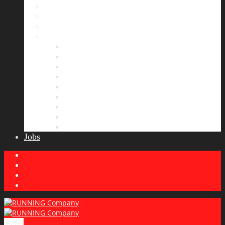
Bildergalerie
Partner
Presse
News
Allgemeines
Ergebnisticker
Laufreisen
Lauf-Tipps
Laufcamp
Laufsprüche
Wissenswertes
Lauftraining
Wettkampfbericht
Jobs
Menu