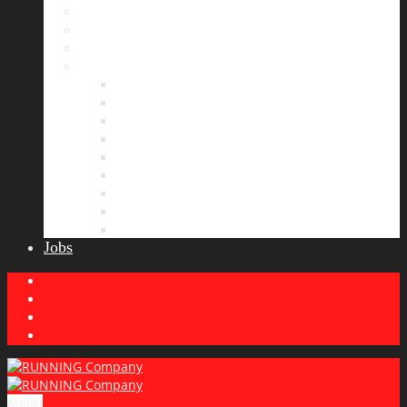
Bildergalerie
Partner
Presse
News
Allgemeines
Ergebnisticker
Laufreisen
Lauf-Tipps
Laufcamp
Laufsprüche
Wissenswertes
Lauftraining
Wettkampfbericht
Jobs
Menu