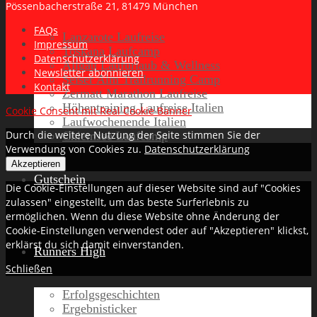
Pössenbacherstraße 21, 81479 München
FAQs
Lanzarote Laufreise
Impressum
Toskana Laufcamp
Datenschutzerklärung
Allgäu Laufurlaub & Wellness
Newsletter abonnieren
Seiser Alm Trailrunning Camp
Kontakt
Zermatt Marathon Laufreise
Höhentraining Laufreise Italien
Cookie Consent mit Real Cookie Banner
Laufwochenende Italien
Durch die weitere Nutzung der Seite stimmen Sie der
Chiemsee Laufcamp
Verwendung von Cookies zu.
Datenschutzerklärung
Akzeptieren
Gutschein
Die Cookie-Einstellungen auf dieser Website sind auf "Cookies
zulassen" eingestellt, um das beste Surferlebnis zu
ermöglichen. Wenn du diese Website ohne Änderung der
Cookie-Einstellungen verwendest oder auf "Akzeptieren" klickst,
erklärst du sich damit einverstanden.
Runners High
Schließen
Erfolgsgeschichten
Ergebnisticker