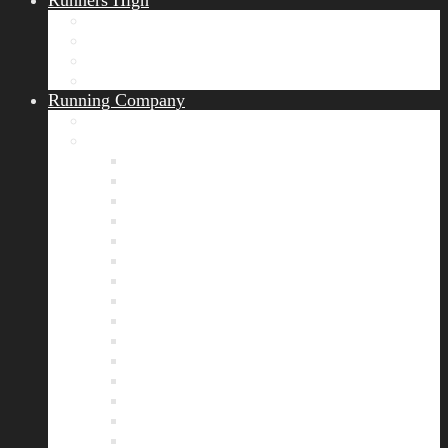
Runners High
Erfolgsgeschichten
Ergebnisticker
Runners Voice
Laufkalender München
Running Company
Vision
Team
Bianca
Alexandra
André
Chris
Christian
Francisca
Henrik
Kerstin
Nadja
Natalie
Rahel
Regina
Roland
Stefan
Tom