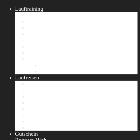
Lauftraining
START Running
Gruppen-Lauftraining
Halbmarathon Training
Marathon Training
Personal Training
Video-Laufstilanalyse
Trainingsplan
Firmenfitness
Work-Life-Balance-Tag
Referenzen
Laufreisen
Lanzarote Laufreise
Toskana Laufcamp
Allgäu Laufurlaub & Wellness
Seiser Alm Trailrunning Camp
Zermatt Marathon Laufreise
Höhentraining Laufreise Italien
Laufwochenende Italien
Chiemsee Laufcamp
Gutschein