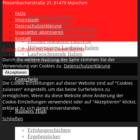
Pössenbacherstraße 21, 81479 München
FAQs
Lanzarote Laufreise
Impressum
Toskana Laufcamp
Datenschutzerklärung
Allgäu Laufurlaub & Wellness
Newsletter abonnieren
Seiser Alm Trailrunning Camp
Kontakt
Zermatt Marathon Laufreise
Höhentraining Laufreise Italien
Cookie Consent mit Real Cookie Banner
Laufwochenende Italien
Durch die weitere Nutzung der Seite stimmen Sie der
Chiemsee Laufcamp
Verwendung von Cookies zu.
Datenschutzerklärung
Akzeptieren
Gutschein
Die Cookie-Einstellungen auf dieser Website sind auf "Cookies
zulassen" eingestellt, um das beste Surferlebnis zu
ermöglichen. Wenn du diese Website ohne Änderung der
Cookie-Einstellungen verwendest oder auf "Akzeptieren" klickst,
erklärst du sich damit einverstanden.
Runners High
Schließen
Erfolgsgeschichten
Ergebnisticker