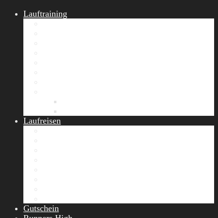
Lauftraining
START Running
Gruppen-Lauftraining
Halbmarathon Training
Marathon Training
Personal Training
Video-Laufstilanalyse
Trainingsplan
Firmenfitness
Work-Life-Balance-Tag
Referenzen
Laufreisen
Lanzarote Laufreise
Toskana Laufcamp
Allgäu Laufurlaub & Wellness
Seiser Alm Trailrunning Camp
Zermatt Marathon Laufreise
Höhentraining Laufreise Italien
Laufwochenende Italien
Chiemsee Laufcamp
Gutschein