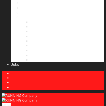
Bildergalerie
Partner
Presse
News
Allgemeines
Ergebnisticker
Laufreisen
Lauf-Tipps
Laufcamp
Laufsprüche
Wissenswertes
Lauftraining
Wettkampfbericht
Jobs
Menu