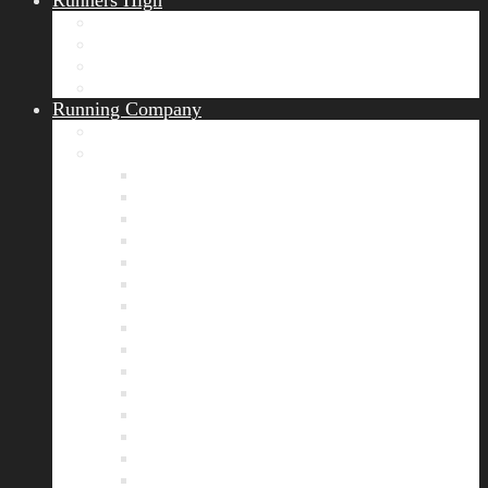
Runners High
Erfolgsgeschichten
Ergebnisticker
Runners Voice
Laufkalender München
Running Company
Vision
Team
Bianca
Alexandra
André
Chris
Christian
Francisca
Henrik
Kerstin
Nadja
Natalie
Rahel
Regina
Roland
Stefan
Tom