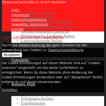
Pössenbacherstraße 21, 81479 München
FAQs
Lanzarote Laufreise
Impressum
Toskana Laufcamp
Datenschutzerklärung
Allgäu Laufurlaub & Wellness
Newsletter abonnieren
Seiser Alm Trailrunning Camp
Kontakt
Zermatt Marathon Laufreise
Höhentraining Laufreise Italien
Cookie Consent mit Real Cookie Banner
Laufwochenende Italien
Durch die weitere Nutzung der Seite stimmen Sie der
Chiemsee Laufcamp
Verwendung von Cookies zu.
Datenschutzerklärung
Akzeptieren
Gutschein
Die Cookie-Einstellungen auf dieser Website sind auf "Cookies
zulassen" eingestellt, um das beste Surferlebnis zu
ermöglichen. Wenn du diese Website ohne Änderung der
Cookie-Einstellungen verwendest oder auf "Akzeptieren" klickst,
erklärst du sich damit einverstanden.
Runners High
Schließen
Erfolgsgeschichten
Ergebnisticker