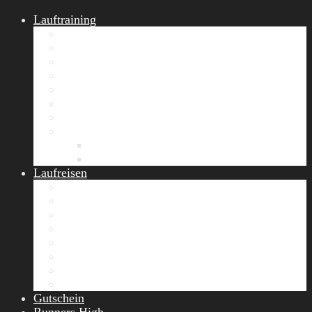
Lauftraining
START Running
Gruppen-Lauftraining
Halbmarathon Training
Marathon Training
Personal Training
Video-Laufstilanalyse
Trainingsplan
Firmenfitness
Work-Life-Balance-Tag
Referenzen
Laufreisen
Lanzarote Laufreise
Toskana Laufcamp
Allgäu Laufurlaub & Wellness
Seiser Alm Trailrunning Camp
Zermatt Marathon Laufreise
Höhentraining Laufreise Italien
Laufwochenende Italien
Chiemsee Laufcamp
Gutschein