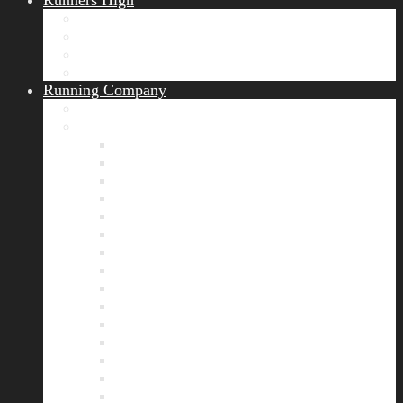
Runners High
Erfolgsgeschichten
Ergebnisticker
Runners Voice
Laufkalender München
Running Company
Vision
Team
Bianca
Alexandra
André
Chris
Christian
Francisca
Henrik
Kerstin
Nadja
Natalie
Rahel
Regina
Roland
Stefan
Tom