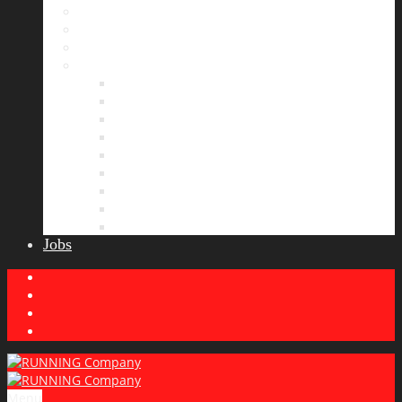
Bildergalerie
Partner
Presse
News
Allgemeines
Ergebnisticker
Laufreisen
Lauf-Tipps
Laufcamp
Laufsprüche
Wissenswertes
Lauftraining
Wettkampfbericht
Jobs
Menu