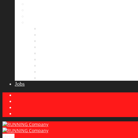
Bildergalerie
Partner
Presse
News
Allgemeines
Ergebnisticker
Laufreisen
Lauf-Tipps
Laufcamp
Laufsprüche
Wissenswertes
Lauftraining
Wettkampfbericht
Jobs
Menu