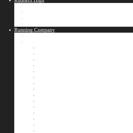
Runners High
Erfolgsgeschichten
Ergebnisticker
Runners Voice
Laufkalender München
Running Company
Vision
Team
Bianca
Alexandra
André
Chris
Christian
Francisca
Henrik
Kerstin
Nadja
Natalie
Rahel
Regina
Roland
Stefan
Tom