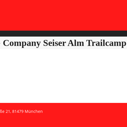
ompany Seiser Alm Trailcamp 
aße 21, 81479 München