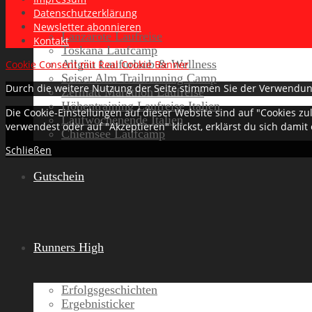
Datenschutzerklärung
Newsletter abonnieren
Lanzarote Laufreise
Kontakt
Toskana Laufcamp
Allgäu Laufurlaub & Wellness
Cookie Consent mit Real Cookie Banner
Seiser Alm Trailrunning Camp
Durch die weitere Nutzung der Seite stimmen Sie der Verwendun
Zermatt Marathon Laufreise
Höhentraining Laufreise Italien
Die Cookie-Einstellungen auf dieser Website sind auf "Cookies z
Laufwochenende Italien
verwendest oder auf "Akzeptieren" klickst, erklärst du sich damit
Chiemsee Laufcamp
Schließen
Gutschein
Runners High
Erfolgsgeschichten
Ergebnisticker