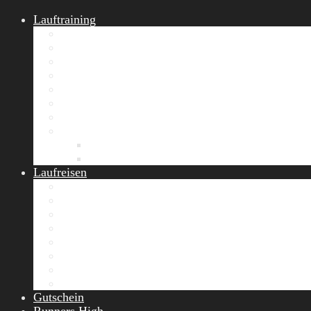
Lauftraining
START Running
Gruppen-Lauftraining
Halbmarathon Training
Marathon Training
Personal Training
Video-Laufstilanalyse
Trainingsplan
Firmenfitness
Work-Life-Balance-Tag
Referenzen
Laufreisen
Lanzarote Laufreise
Toskana Laufcamp
Allgäu Laufurlaub & Wellness
Seiser Alm Trailrunning Camp
Zermatt Marathon Laufreise
Höhentraining Laufreise Italien
Laufwochenende Italien
Chiemsee Laufcamp
Gutschein