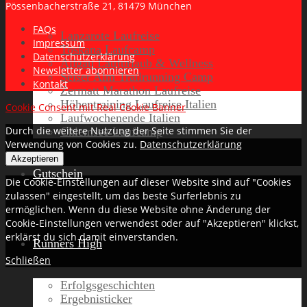
Pössenbacherstraße 21, 81479 München
FAQs
Lanzarote Laufreise
Impressum
Toskana Laufcamp
Datenschutzerklärung
Allgäu Laufurlaub & Wellness
Newsletter abonnieren
Seiser Alm Trailrunning Camp
Kontakt
Zermatt Marathon Laufreise
Höhentraining Laufreise Italien
Cookie Consent mit Real Cookie Banner
Laufwochenende Italien
Durch die weitere Nutzung der Seite stimmen Sie der
Chiemsee Laufcamp
Verwendung von Cookies zu.
Datenschutzerklärung
Akzeptieren
Gutschein
Die Cookie-Einstellungen auf dieser Website sind auf "Cookies
zulassen" eingestellt, um das beste Surferlebnis zu
ermöglichen. Wenn du diese Website ohne Änderung der
Cookie-Einstellungen verwendest oder auf "Akzeptieren" klickst,
erklärst du sich damit einverstanden.
Runners High
Schließen
Erfolgsgeschichten
Ergebnisticker