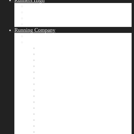
Runners High
Erfolgsgeschichten
Ergebnisticker
Runners Voice
Laufkalender München
Running Company
Vision
Team
Bianca
Alexandra
André
Chris
Christian
Francisca
Henrik
Kerstin
Nadja
Natalie
Rahel
Regina
Roland
Stefan
Tom