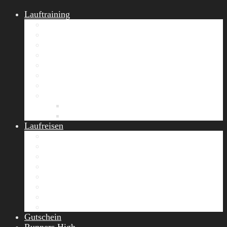
Lauftraining
START Running
Gruppen-Lauftraining
Halbmarathon Training
Marathon Training
Personal Training
Video-Laufstilanalyse
Trainingsplan
Firmenfitness
Work-Life-Balance-Tag
Referenzen
Laufreisen
Lanzarote Laufreise
Toskana Laufcamp
Allgäu Laufurlaub & Wellness
Seiser Alm Trailrunning Camp
Zermatt Marathon Laufreise
Höhentraining Laufreise Italien
Laufwochenende Italien
Chiemsee Laufcamp
Gutschein