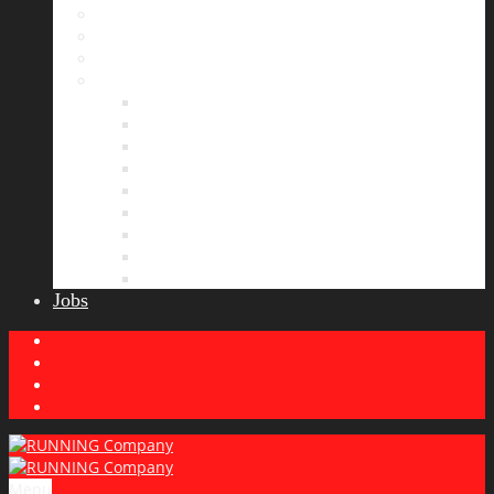
Bildergalerie
Partner
Presse
News
Allgemeines
Ergebnisticker
Laufreisen
Lauf-Tipps
Laufcamp
Laufsprüche
Wissenswertes
Lauftraining
Wettkampfbericht
Jobs
Menu