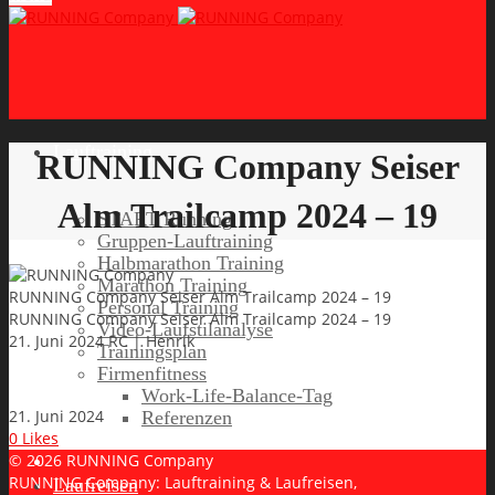
Lauftraining
RUNNING Company Seiser
Alm Trailcamp 2024 – 19
START Running
Gruppen-Lauftraining
Halbmarathon Training
Marathon Training
RUNNING Company Seiser Alm Trailcamp 2024 – 19
Personal Training
RUNNING Company Seiser Alm Trailcamp 2024 – 19
Video-Laufstilanalyse
21. Juni 2024
RC | Henrik
Trainingsplan
Firmenfitness
Work-Life-Balance-Tag
21. Juni 2024
Referenzen
0
Likes
© 2026 RUNNING Company
RUNNING Company: Lauftraining & Laufreisen,
Laufreisen