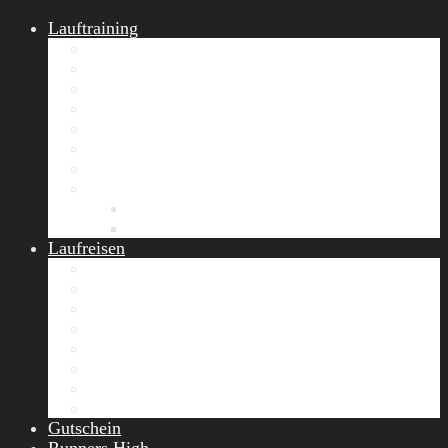
Lauftraining
START Running
Gruppen-Lauftraining
Halbmarathon Training
Marathon Training
Personal Training
Video-Laufstilanalyse
Trainingsplan
Firmenfitness
Work-Life-Balance-Tag
Referenzen
Laufreisen
Lanzarote Laufreise
Toskana Laufcamp
Allgäu Laufurlaub & Wellness
Seiser Alm Trailrunning Camp
Zermatt Marathon Laufreise
Höhentraining Laufreise Italien
Laufwochenende Italien
Chiemsee Laufcamp
Gutschein