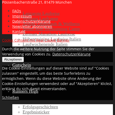
Pössenbacherstraße 21, 81479 München
FAQs
Lanzarote Laufreise
Impressum
Toskana Laufcamp
Datenschutzerklärung
Allgäu Laufurlaub & Wellness
Newsletter abonnieren
Seiser Alm Trailrunning Camp
Kontakt
Zermatt Marathon Laufreise
Höhentraining Laufreise Italien
Cookie Consent mit Real Cookie Banner
Laufwochenende Italien
Durch die weitere Nutzung der Seite stimmen Sie der
Chiemsee Laufcamp
Verwendung von Cookies zu.
Datenschutzerklärung
Akzeptieren
Gutschein
Die Cookie-Einstellungen auf dieser Website sind auf "Cookies
zulassen" eingestellt, um das beste Surferlebnis zu
ermöglichen. Wenn du diese Website ohne Änderung der
Cookie-Einstellungen verwendest oder auf "Akzeptieren" klickst,
erklärst du sich damit einverstanden.
Runners High
Schließen
Erfolgsgeschichten
Ergebnisticker