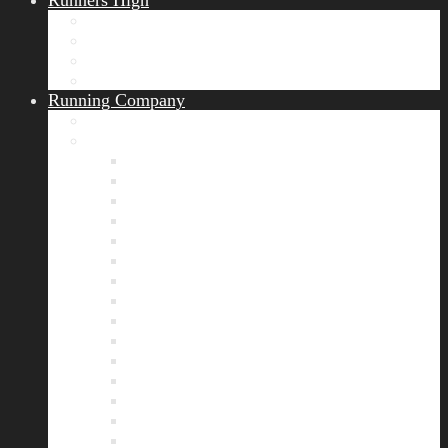
Runners High
Erfolgsgeschichten
Ergebnisticker
Runners Voice
Laufkalender München
Running Company
Vision
Team
Bianca
Alexandra
André
Chris
Christian
Francisca
Henrik
Kerstin
Nadja
Natalie
Rahel
Regina
Roland
Stefan
Tom