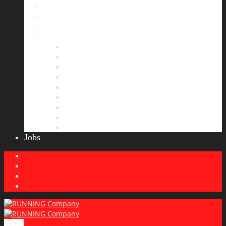
Bildergalerie
Partner
Presse
News
Allgemeines
Ergebnisticker
Laufreisen
Lauf-Tipps
Laufcamp
Laufsprüche
Wissenswertes
Lauftraining
Wettkampfbericht
Jobs
Menu