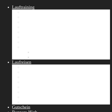
Lauftraining
START Running
Gruppen-Lauftraining
Halbmarathon Training
Marathon Training
Personal Training
Video-Laufstilanalyse
Trainingsplan
Firmenfitness
Work-Life-Balance-Tag
Referenzen
Laufreisen
Lanzarote Laufreise
Toskana Laufcamp
Allgäu Laufurlaub & Wellness
Seiser Alm Trailrunning Camp
Zermatt Marathon Laufreise
Höhentraining Laufreise Italien
Laufwochenende Italien
Chiemsee Laufcamp
Gutschein