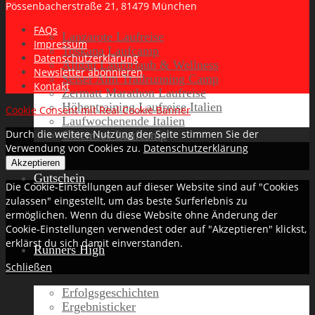
Pössenbacherstraße 21, 81479 München
FAQs
Lanzarote Laufreise
Impressum
Toskana Laufcamp
Datenschutzerklärung
Allgäu Laufurlaub & Wellness
Newsletter abonnieren
Seiser Alm Trailrunning Camp
Kontakt
Zermatt Marathon Laufreise
Höhentraining Laufreise Italien
Cookie Consent mit Real Cookie Banner
Laufwochenende Italien
Durch die weitere Nutzung der Seite stimmen Sie der
Chiemsee Laufcamp
Verwendung von Cookies zu.
Datenschutzerklärung
Akzeptieren
Gutschein
Die Cookie-Einstellungen auf dieser Website sind auf "Cookies
zulassen" eingestellt, um das beste Surferlebnis zu
ermöglichen. Wenn du diese Website ohne Änderung der
Cookie-Einstellungen verwendest oder auf "Akzeptieren" klickst,
erklärst du sich damit einverstanden.
Runners High
Schließen
Erfolgsgeschichten
Ergebnisticker