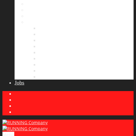
Bildergalerie
Partner
Presse
News
Allgemeines
Ergebnisticker
Laufreisen
Lauf-Tipps
Laufcamp
Laufsprüche
Wissenswertes
Lauftraining
Wettkampfbericht
Jobs
Menu