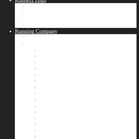
Runners High
Erfolgsgeschichten
Ergebnisticker
Runners Voice
Laufkalender München
Running Company
Vision
Team
Bianca
Alexandra
André
Chris
Christian
Francisca
Henrik
Kerstin
Nadja
Natalie
Rahel
Regina
Roland
Stefan
Tom