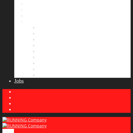
Bildergalerie
Partner
Presse
News
Allgemeines
Ergebnisticker
Laufreisen
Lauf-Tipps
Laufcamp
Laufsprüche
Wissenswertes
Lauftraining
Wettkampfbericht
Jobs
Menu