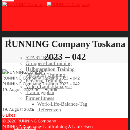
Lauftraining
RUNNING Company Toskana
2023 – 042
START Running
Gruppen-Lauftraining
Halbmarathon Training
Marathon Training
RUNNING Company Toskana 2023 – 042
Personal Training
RUNNING Company Toskana 2023 – 042
Video-Laufstilanalyse
19. August 2023
RC | Henrik
Trainingsplan
Firmenfitness
Work-Life-Balance-Tag
19. August 2023
Referenzen
0
Likes
© 2026 RUNNING Company
RUNNING Company: Lauftraining & Laufreisen,
Laufreisen