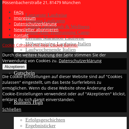
Pössenbacherstraße 21, 81479 München
FAQs
Lanzarote Laufreise
Impressum
Toskana Laufcamp
Datenschutzerklärung
Allgäu Laufurlaub & Wellness
Newsletter abonnieren
Seiser Alm Trailrunning Camp
Kontakt
Zermatt Marathon Laufreise
Höhentraining Laufreise Italien
Cookie Consent mit Real Cookie Banner
Laufwochenende Italien
Durch die weitere Nutzung der Seite stimmen Sie der
Chiemsee Laufcamp
Verwendung von Cookies zu.
Datenschutzerklärung
Akzeptieren
Gutschein
Die Cookie-Einstellungen auf dieser Website sind auf "Cookies
zulassen" eingestellt, um das beste Surferlebnis zu
ermöglichen. Wenn du diese Website ohne Änderung der
Cookie-Einstellungen verwendest oder auf "Akzeptieren" klickst,
erklärst du sich damit einverstanden.
Runners High
Schließen
Erfolgsgeschichten
Ergebnisticker