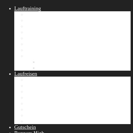
Lauftraining
START Running
Gruppen-Lauftraining
Halbmarathon Training
Marathon Training
Personal Training
Video-Laufstilanalyse
Trainingsplan
Firmenfitness
Work-Life-Balance-Tag
Referenzen
Laufreisen
Lanzarote Laufreise
Toskana Laufcamp
Allgäu Laufurlaub & Wellness
Seiser Alm Trailrunning Camp
Zermatt Marathon Laufreise
Höhentraining Laufreise Italien
Laufwochenende Italien
Chiemsee Laufcamp
Gutschein