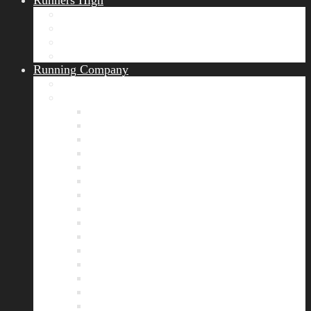
Runners High
Erfolgsgeschichten
Ergebnisticker
Runners Voice
Laufkalender München
Running Company
Vision
Team
Bianca
Alexandra
André
Chris
Christian
Francisca
Henrik
Kerstin
Nadja
Natalie
Rahel
Regina
Roland
Stefan
Tom