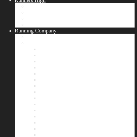
Runners High
Erfolgsgeschichten
Ergebnisticker
Runners Voice
Laufkalender München
Running Company
Vision
Team
Bianca
Alexandra
André
Chris
Christian
Francisca
Henrik
Kerstin
Nadja
Natalie
Rahel
Regina
Roland
Stefan
Tom