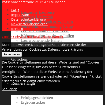
Pössenbacherstraße 21, 81479 München
FAQs
Lanzarote Laufreise
Impressum
Toskana Laufcamp
Datenschutzerklärung
Allgäu Laufurlaub & Wellness
Newsletter abonnieren
Seiser Alm Trailrunning Camp
Kontakt
Zermatt Marathon Laufreise
Höhentraining Laufreise Italien
Cookie Consent mit Real Cookie Banner
Laufwochenende Italien
Durch die weitere Nutzung der Seite stimmen Sie der
Chiemsee Laufcamp
Verwendung von Cookies zu.
Datenschutzerklärung
Akzeptieren
Gutschein
Die Cookie-Einstellungen auf dieser Website sind auf "Cookies
zulassen" eingestellt, um das beste Surferlebnis zu
ermöglichen. Wenn du diese Website ohne Änderung der
Cookie-Einstellungen verwendest oder auf "Akzeptieren" klickst,
erklärst du sich damit einverstanden.
Runners High
Schließen
Erfolgsgeschichten
Ergebnisticker