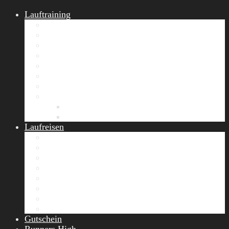
Lauftraining
START Running
Gruppen-Lauftraining
Halbmarathon Training
Marathon Training
Personal Training
Video-Laufstilanalyse
Trainingsplan
Firmenfitness
Work-Life-Balance-Tag
Referenzen
Laufreisen
Lanzarote Laufreise
Toskana Laufcamp
Allgäu Laufurlaub & Wellness
Seiser Alm Trailrunning Camp
Zermatt Marathon Laufreise
Höhentraining Laufreise Italien
Laufwochenende Italien
Chiemsee Laufcamp
Gutschein