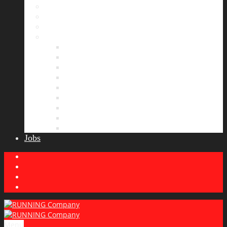
Bildergalerie
Partner
Presse
News
Allgemeines
Ergebnisticker
Laufreisen
Lauf-Tipps
Laufcamp
Laufsprüche
Wissenswertes
Lauftraining
Wettkampfbericht
Jobs
Menu