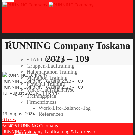
Lauftraining
RUNNING Company Toskana
2023 – 109
START Running
Gruppen-Lauftraining
Halbmarathon Training
Marathon Training
RUNNING Company Toskana 2023 – 109
Personal Training
RUNNING Company Toskana 2023 – 109
Video-Laufstilanalyse
19. August 2023
RC | Henrik
Trainingsplan
Firmenfitness
Work-Life-Balance-Tag
19. August 2023
Referenzen
0
Likes
© 2026 RUNNING Company
RUNNING Company: Lauftraining & Laufreisen,
Laufreisen