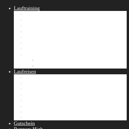
Lauftraining
START Running
Gruppen-Lauftraining
Halbmarathon Training
Marathon Training
Personal Training
Video-Laufstilanalyse
Trainingsplan
Firmenfitness
Work-Life-Balance-Tag
Referenzen
Laufreisen
Lanzarote Laufreise
Toskana Laufcamp
Allgäu Laufurlaub & Wellness
Seiser Alm Trailrunning Camp
Zermatt Marathon Laufreise
Höhentraining Laufreise Italien
Laufwochenende Italien
Chiemsee Laufcamp
Gutschein