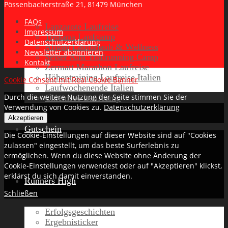
Pössenbacherstraße 21, 81479 München
FAQs
Lanzarote Laufreise
Impressum
Toskana Laufcamp
Datenschutzerklärung
Allgäu Laufurlaub & Wellness
Newsletter abonnieren
Seiser Alm Trailrunning Camp
Kontakt
Zermatt Marathon Laufreise
Höhentraining Laufreise Italien
Cookie Consent mit Real Cookie Banner
Laufwochenende Italien
Durch die weitere Nutzung der Seite stimmen Sie der
Chiemsee Laufcamp
Verwendung von Cookies zu.
Datenschutzerklärung
Akzeptieren
Gutschein
Die Cookie-Einstellungen auf dieser Website sind auf "Cookies
zulassen" eingestellt, um das beste Surferlebnis zu
ermöglichen. Wenn du diese Website ohne Änderung der
Cookie-Einstellungen verwendest oder auf "Akzeptieren" klickst,
erklärst du sich damit einverstanden.
Runners High
Schließen
Erfolgsgeschichten
Ergebnisticker