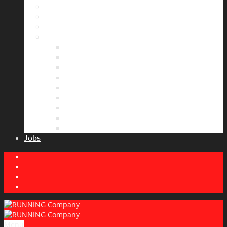
Bildergalerie
Partner
Presse
News
Allgemeines
Ergebnisticker
Laufreisen
Lauf-Tipps
Laufcamp
Laufsprüche
Wissenswertes
Lauftraining
Wettkampfbericht
Jobs
Menu