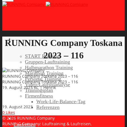
Lauftraining
RUNNING Company Toskana
2023 – 116
START Running
Gruppen-Lauftraining
Halbmarathon Training
Marathon Training
RUNNING Company Toskana 2023 – 116
Personal Training
RUNNING Company Toskana 2023 – 116
Video-Laufstilanalyse
19. August 2023
RC | Henrik
Trainingsplan
Firmenfitness
Work-Life-Balance-Tag
19. August 2023
Referenzen
0
Likes
© 2026 RUNNING Company
RUNNING Company: Lauftraining & Laufreisen,
Laufreisen