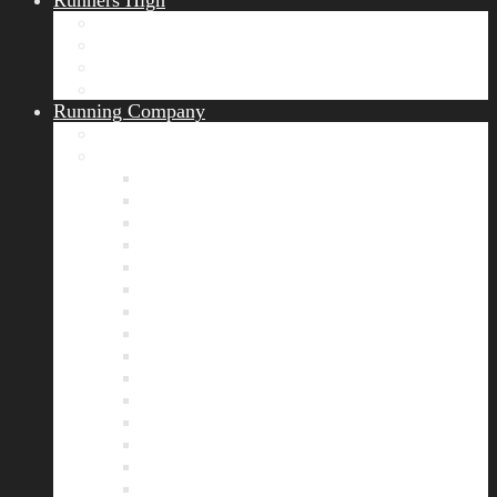
Runners High
Erfolgsgeschichten
Ergebnisticker
Runners Voice
Laufkalender München
Running Company
Vision
Team
Bianca
Alexandra
André
Chris
Christian
Francisca
Henrik
Kerstin
Nadja
Natalie
Rahel
Regina
Roland
Stefan
Tom