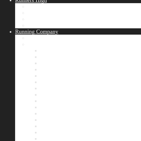
Runners High
Erfolgsgeschichten
Ergebnisticker
Runners Voice
Laufkalender München
Running Company
Vision
Team
Bianca
Alexandra
André
Chris
Christian
Francisca
Henrik
Kerstin
Nadja
Natalie
Rahel
Regina
Roland
Stefan
Tom