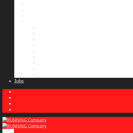
Bildergalerie
Partner
Presse
News
Allgemeines
Ergebnisticker
Laufreisen
Lauf-Tipps
Laufcamp
Laufsprüche
Wissenswertes
Lauftraining
Wettkampfbericht
Jobs
Menu