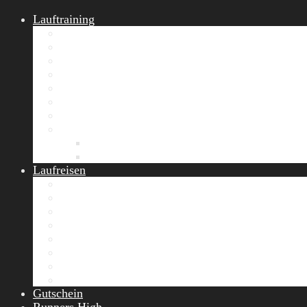
Lauftraining
START Running
Gruppen-Lauftraining
Halbmarathon Training
Marathon Training
Personal Training
Video-Laufstilanalyse
Trainingsplan
Firmenfitness
Work-Life-Balance-Tag
Referenzen
Laufreisen
Lanzarote Laufreise
Toskana Laufcamp
Allgäu Laufurlaub & Wellness
Seiser Alm Trailrunning Camp
Zermatt Marathon Laufreise
Höhentraining Laufreise Italien
Laufwochenende Italien
Chiemsee Laufcamp
Gutschein