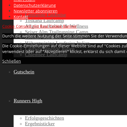
Datenschutzerklärung
Newsletter abonnieren
Lanzarote Laufreise
Kontakt
Toskana Laufcamp
Allgäu Laufurlaub & Wellness
Cookie Consent mit Real Cookie Banner
Seiser Alm Trailrunning Camp
Durch die weitere Nutzung der Seite stimmen Sie der Verwendun
Zermatt Marathon Laufreise
Höhentraining Laufreise Italien
Die Cookie-Einstellungen auf dieser Website sind auf "Cookies z
Laufwochenende Italien
verwendest oder auf "Akzeptieren" klickst, erklärst du sich damit
Chiemsee Laufcamp
Schließen
Gutschein
Runners High
Erfolgsgeschichten
Ergebnisticker