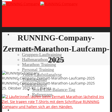
Lauftraining
RUNNING-Company-
Zermatt-Marathon-Laufcamp-
START Running
Gruppen-Lauftraining
2025
Halbmarathon Training
Marathon Training
Personal Training
Video-Laufstilanalyse
RUNNING-Company-Zermatt-Marathon-Laufcamp-2025
Trainingsplan
RUNNING-Company-Zermatt-Marathon-Laufcamp-2025
Firmenfitness
25. Oktober 2025
RC | Bianca
Work-Life-Balance-Tag
Referenzen
Laufreisen