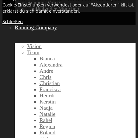
Runners Voice
Cookie-Einstellungen verwendest oder auf "Akzeptieren" klickst,
Laufkalender München
erklärst du sich damit einverstanden.
Schließen
Running Company
Vision
Team
Bianca
Alexandra
André
Chris
Christian
Francisca
Henrik
Kerstin
Nadja
Natalie
Rahel
Regina
Roland