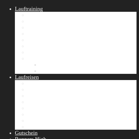
Lauftraining
START Running
Gruppen-Lauftraining
Halbmarathon Training
Marathon Training
Personal Training
Video-Laufstilanalyse
Trainingsplan
Firmenfitness
Work-Life-Balance-Tag
Referenzen
Laufreisen
Lanzarote Laufreise
Toskana Laufcamp
Allgäu Laufurlaub & Wellness
Seiser Alm Trailrunning Camp
Zermatt Marathon Laufreise
Höhentraining Laufreise Italien
Laufwochenende Italien
Chiemsee Laufcamp
Gutschein