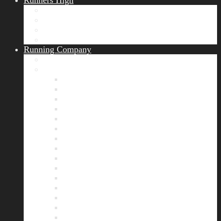
Runners High
Erfolgsgeschichten
Ergebnisticker
Runners Voice
Laufkalender München
Running Company
Vision
Team
Bianca
Alexandra
André
Chris
Christian
Francisca
Henrik
Kerstin
Nadja
Natalie
Rahel
Regina
Roland
Stefan
Tom