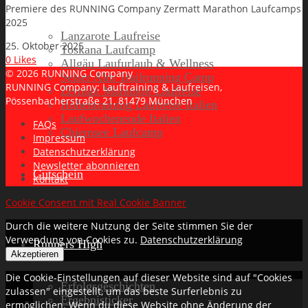
Premiere des RUNNING Company Zermatt Marathon Laufcamps
2025
Lanzarote Laufreise
25. Oktober 2025
Toskana Laufcamp
0
Likes
Allgäu Laufurlaub & Wellness
© 2026 RUNNING Company
Seiser Alm Trailrunning Camp
RUNNING Company: Lauftraining & Laufreisen,
Zermatt Marathon Laufreise
Pössenbacherstraße 21, 81479 München
Höhentraining Laufreise Italien
Laufwochenende Italien
FAQs
Chiemsee Laufcamp
Impressum
Datenschutzerklärung
Newsletter abonnieren
Gutschein
Kontakt
Cookie Consent mit Real Cookie Banner
Durch die weitere Nutzung der Seite stimmen Sie der
Verwendung von Cookies zu.
Datenschutzerklärung
Runners High
Akzeptieren
Die Cookie-Einstellungen auf dieser Website sind auf "Cookies
Erfolgsgeschichten
zulassen" eingestellt, um das beste Surferlebnis zu
Ergebnisticker
ermöglichen. Wenn du diese Website ohne Änderung der