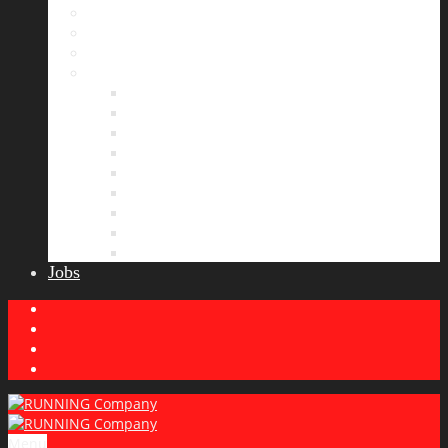
Bildergalerie
Partner
Presse
News
Allgemeines
Ergebnisticker
Laufreisen
Lauf-Tipps
Laufcamp
Laufsprüche
Wissenswertes
Lauftraining
Wettkampfbericht
Jobs
Menu