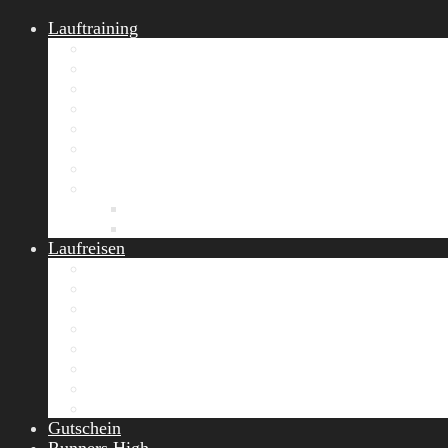
Lauftraining
START Running
Gruppen-Lauftraining
Halbmarathon Training
Marathon Training
Personal Training
Video-Laufstilanalyse
Trainingsplan
Firmenfitness
Work-Life-Balance-Tag
Referenzen
Laufreisen
Lanzarote Laufreise
Toskana Laufcamp
Allgäu Laufurlaub & Wellness
Seiser Alm Trailrunning Camp
Zermatt Marathon Laufreise
Höhentraining Laufreise Italien
Laufwochenende Italien
Chiemsee Laufcamp
Gutschein