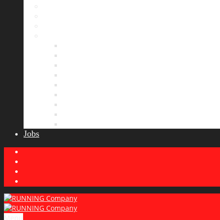
Bildergalerie
Partner
Presse
News
Allgemeines
Ergebnisticker
Laufreisen
Lauf-Tipps
Laufcamp
Laufsprüche
Wissenswertes
Lauftraining
Wettkampfbericht
Jobs
Menu