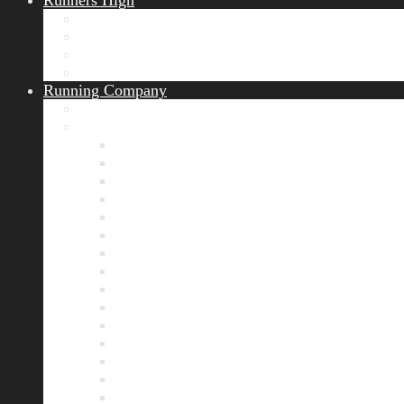
Runners High
Erfolgsgeschichten
Ergebnisticker
Runners Voice
Laufkalender München
Running Company
Vision
Team
Bianca
Alexandra
André
Chris
Christian
Francisca
Henrik
Kerstin
Nadja
Natalie
Rahel
Regina
Roland
Stefan
Tom