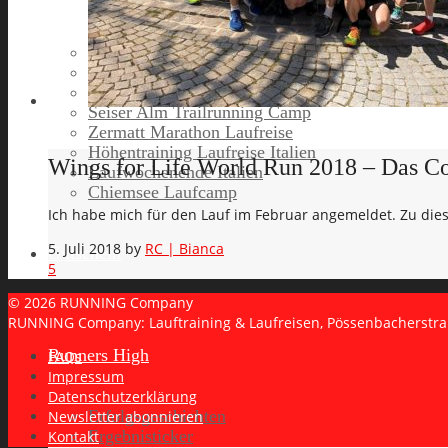
Lanzarote Laufreise
Toskana Laufcamp
Allgäu Laufurlaub & Wellness
Seiser Alm Trailrunning Camp
Zermatt Marathon Laufreise
Höhentraining Laufreise Italien
Wings for Life World Run 2018 – Das C
Laufwochenende Italien
Chiemsee Laufcamp
Ich habe mich für den Lauf im Februar angemeldet. Zu dies
5. Juli 2018
by
RC | Bianca
Gutschein
5
© 2026 RUNNING Company
RUNNING Company: Lauftraining & Laufreisen, Pössenbacherstr
Runners High
FAQs
Impressum
Datenschutzerklärung
Erfolgsgeschichten
Newsletter abonnieren
Ergebnisticker
Kontakt