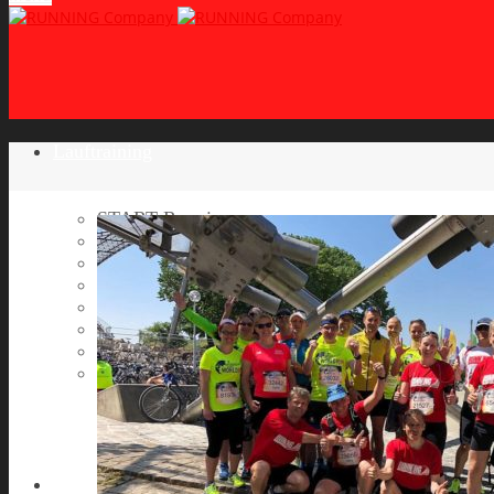
Lauftraining
START Running
Gruppen-Lauftraining
Halbmarathon Training
Marathon Training
Personal Training
Video-Laufstilanalyse
Trainingsplan
Firmenfitness
Work-Life-Balance-Tag
Referenzen
Laufreisen