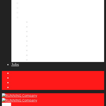
Bildergalerie
Partner
Presse
News
Allgemeines
Ergebnisticker
Laufreisen
Lauf-Tipps
Laufcamp
Laufsprüche
Wissenswertes
Lauftraining
Wettkampfbericht
Jobs
Menu