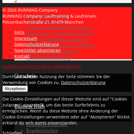
© 2026 RUNNING Company
Lanzarote Laufreise
RUNNING Company: Lauftraining & Laufreisen,
Toskana Laufcamp
Pössenbacherstraße 21, 81479 München
Allgäu Laufurlaub & Wellness
FAQs
Seiser Alm Trailrunning Camp
Impressum
Zermatt Marathon Laufreise
Datenschutzerklärung
Höhentraining Laufreise Italien
Newsletter abonnieren
Laufwochenende Italien
Kontakt
Chiemsee Laufcamp
Cookie Consent mit Real Cookie Banner
Gutschein
Durch die weitere Nutzung der Seite stimmen Sie der
Verwendung von Cookies zu.
Datenschutzerklärung
Akzeptieren
Die Cookie-Einstellungen auf dieser Website sind auf "Cookies
zulassen" eingestellt, um das beste Surferlebnis zu
Runners High
ermöglichen. Wenn du diese Website ohne Änderung der
Cookie-Einstellungen verwendest oder auf "Akzeptieren" klickst,
erklärst du sich damit einverstanden.
Erfolgsgeschichten
Ergebnisticker
Schließen