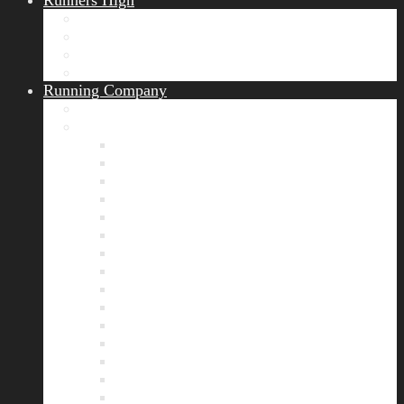
Runners High
Erfolgsgeschichten
Ergebnisticker
Runners Voice
Laufkalender München
Running Company
Vision
Team
Bianca
Alexandra
André
Chris
Christian
Francisca
Henrik
Kerstin
Nadja
Natalie
Rahel
Regina
Roland
Stefan
Tom