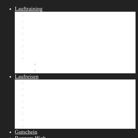
Lauftraining
START Running
Gruppen-Lauftraining
Halbmarathon Training
Marathon Training
Personal Training
Video-Laufstilanalyse
Trainingsplan
Firmenfitness
Work-Life-Balance-Tag
Referenzen
Laufreisen
Lanzarote Laufreise
Toskana Laufcamp
Allgäu Laufurlaub & Wellness
Seiser Alm Trailrunning Camp
Zermatt Marathon Laufreise
Höhentraining Laufreise Italien
Laufwochenende Italien
Chiemsee Laufcamp
Gutschein