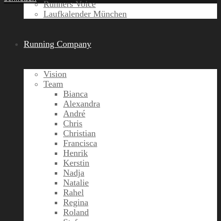
Runners Voice
Laufkalender München
Running Company
Vision
Team
Bianca
Alexandra
André
Chris
Christian
Francisca
Henrik
Kerstin
Nadja
Natalie
Rahel
Regina
Roland