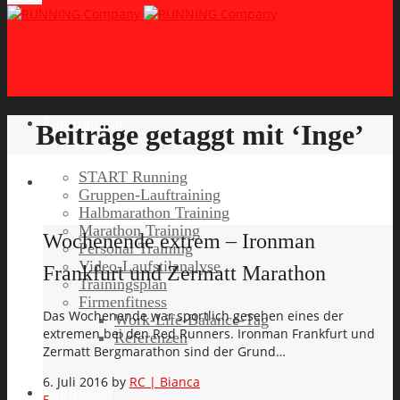
Lauftraining
Beiträge getaggt mit ‘Inge’
START Running
Gruppen-Lauftraining
Halbmarathon Training
Marathon Training
Wochenende extrem – Ironman
Personal Training
Video-Laufstilanalyse
Frankfurt und Zermatt Marathon
Trainingsplan
Firmenfitness
Das Wochenende war sportlich gesehen eines der
Work-Life-Balance-Tag
extremen bei den Red Runners. Ironman Frankfurt und
Referenzen
Zermatt Bergmarathon sind der Grund…
6. Juli 2016
by
RC | Bianca
Laufreisen
5