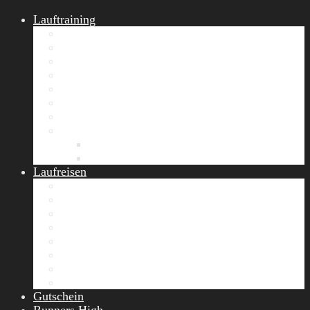
Lauftraining
START Running
Gruppen-Lauftraining
Halbmarathon Training
Marathon Training
Personal Training
Video-Laufstilanalyse
Trainingsplan
Firmenfitness
Work-Life-Balance-Tag
Referenzen
Laufreisen
Lanzarote Laufreise
Toskana Laufcamp
Allgäu Laufurlaub & Wellness
Seiser Alm Trailrunning Camp
Zermatt Marathon Laufreise
Höhentraining Laufreise Italien
Laufwochenende Italien
Chiemsee Laufcamp
Gutschein