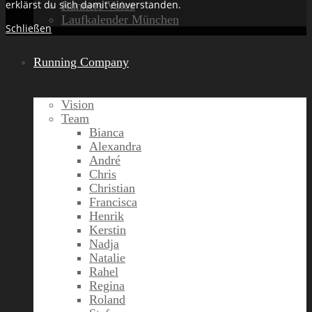
erklärst du sich damit einverstanden.
Runners Voice
Laufkalender München
Schließen
Running Company
Vision
Team
Bianca
Alexandra
André
Chris
Christian
Francisca
Henrik
Kerstin
Nadja
Natalie
Rahel
Regina
Roland