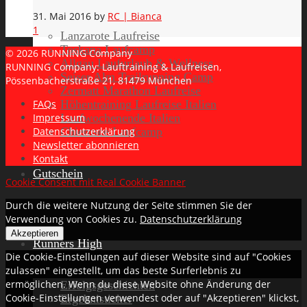
31. Mai 2016
by
RC | Bianca
1
Lanzarote Laufreise
Toskana Laufcamp
© 2026 RUNNING Company
Allgäu Laufurlaub & Wellness
RUNNING Company: Lauftraining & Laufreisen,
Seiser Alm Trailrunning Camp
Pössenbacherstraße 21, 81479 München
Zermatt Marathon Laufreise
Höhentraining Laufreise Italien
FAQs
Laufwochenende Italien
Impressum
Chiemsee Laufcamp
Datenschutzerklärung
Newsletter abonnieren
Kontakt
Gutschein
Cookie Consent mit Real Cookie Banner
Durch die weitere Nutzung der Seite stimmen Sie der
Verwendung von Cookies zu.
Datenschutzerklärung
Akzeptieren
Runners High
Die Cookie-Einstellungen auf dieser Website sind auf "Cookies
zulassen" eingestellt, um das beste Surferlebnis zu
ermöglichen. Wenn du diese Website ohne Änderung der
Erfolgsgeschichten
Cookie-Einstellungen verwendest oder auf "Akzeptieren" klickst,
Ergebnisticker