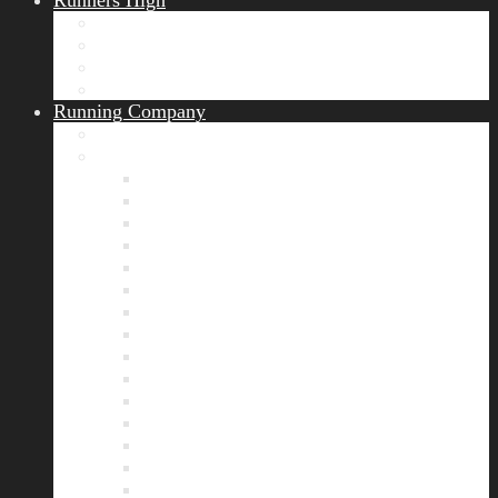
Runners High
Erfolgsgeschichten
Ergebnisticker
Runners Voice
Laufkalender München
Running Company
Vision
Team
Bianca
Alexandra
André
Chris
Christian
Francisca
Henrik
Kerstin
Nadja
Natalie
Rahel
Regina
Roland
Stefan
Tom