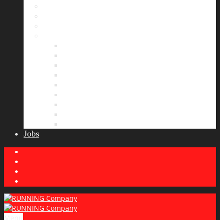
Bildergalerie
Partner
Presse
News
Allgemeines
Ergebnisticker
Laufreisen
Lauf-Tipps
Laufcamp
Laufsprüche
Wissenswertes
Lauftraining
Wettkampfbericht
Jobs
Menu