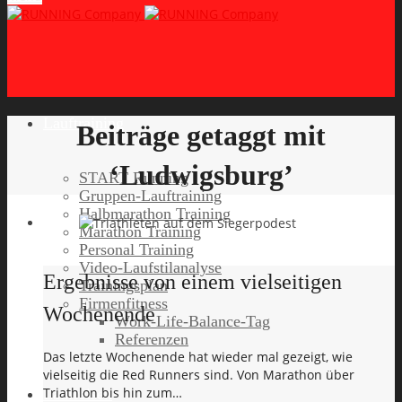
Lauftraining
Beiträge getaggt mit
‘Ludwigsburg’
START Running
Gruppen-Lauftraining
Halbmarathon Training
Marathon Training
Personal Training
Video-Laufstilanalyse
Ergebnisse von einem vielseitigen
Trainingsplan
Firmenfitness
Wochenende
Work-Life-Balance-Tag
Referenzen
Das letzte Wochenende hat wieder mal gezeigt, wie
vielseitig die Red Runners sind. Von Marathon über
Triathlon bis hin zum…
Laufreisen