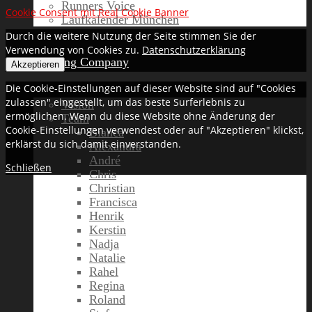
Runners Voice
Cookie Consent mit Real Cookie Banner
Laufkalender München
Durch die weitere Nutzung der Seite stimmen Sie der
Verwendung von Cookies zu.
Datenschutzerklärung
Running Company
Akzeptieren
Die Cookie-Einstellungen auf dieser Website sind auf "Cookies
zulassen" eingestellt, um das beste Surferlebnis zu
Vision
ermöglichen. Wenn du diese Website ohne Änderung der
Team
Cookie-Einstellungen verwendest oder auf "Akzeptieren" klickst,
Bianca
erklärst du sich damit einverstanden.
Alexandra
André
Schließen
Chris
Christian
Francisca
Henrik
Kerstin
Nadja
Natalie
Rahel
Regina
Roland