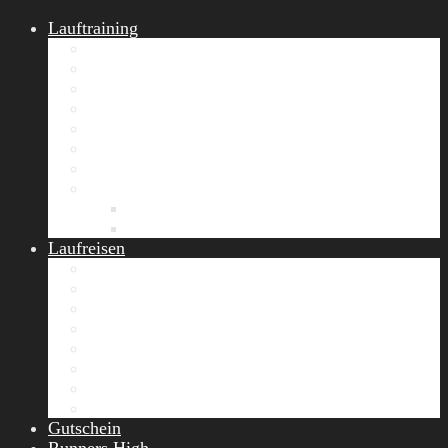
Lauftraining
START Running
Gruppen-Lauftraining
Halbmarathon Training
Marathon Training
Personal Training
Video-Laufstilanalyse
Trainingsplan
Firmenfitness
Work-Life-Balance-Tag
Referenzen
Laufreisen
Lanzarote Laufreise
Toskana Laufcamp
Allgäu Laufurlaub & Wellness
Seiser Alm Trailrunning Camp
Zermatt Marathon Laufreise
Höhentraining Laufreise Italien
Laufwochenende Italien
Chiemsee Laufcamp
Gutschein