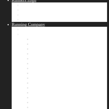
Runners High
Erfolgsgeschichten
Ergebnisticker
Runners Voice
Laufkalender München
Running Company
Vision
Team
Bianca
Alexandra
André
Chris
Christian
Francisca
Henrik
Kerstin
Nadja
Natalie
Rahel
Regina
Roland
Stefan
Tom