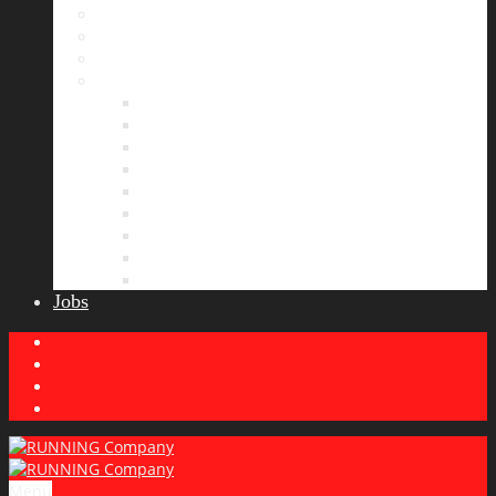
Bildergalerie
Partner
Presse
News
Allgemeines
Ergebnisticker
Laufreisen
Lauf-Tipps
Laufcamp
Laufsprüche
Wissenswertes
Lauftraining
Wettkampfbericht
Jobs
Menu