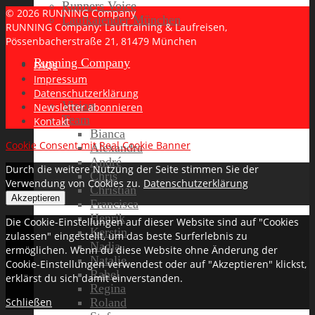
Runners Voice
© 2026 RUNNING Company
Laufkalender München
RUNNING Company: Lauftraining & Laufreisen,
Pössenbacherstraße 21, 81479 München
Running Company
FAQs
Impressum
Datenschutzerklärung
Vision
Newsletter abonnieren
Team
Kontakt
Bianca
Cookie Consent mit Real Cookie Banner
Alexandra
André
Durch die weitere Nutzung der Seite stimmen Sie der
Chris
Verwendung von Cookies zu.
Datenschutzerklärung
Christian
Akzeptieren
Francisca
Henrik
Die Cookie-Einstellungen auf dieser Website sind auf "Cookies
Kerstin
zulassen" eingestellt, um das beste Surferlebnis zu
Nadja
ermöglichen. Wenn du diese Website ohne Änderung der
Natalie
Cookie-Einstellungen verwendest oder auf "Akzeptieren" klickst,
Rahel
erklärst du sich damit einverstanden.
Regina
Roland
Schließen