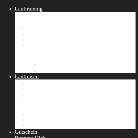
Lauftraining
START Running
Gruppen-Lauftraining
Halbmarathon Training
Marathon Training
Personal Training
Video-Laufstilanalyse
Trainingsplan
Firmenfitness
Work-Life-Balance-Tag
Referenzen
Laufreisen
Lanzarote Laufreise
Toskana Laufcamp
Allgäu Laufurlaub & Wellness
Seiser Alm Trailrunning Camp
Zermatt Marathon Laufreise
Höhentraining Laufreise Italien
Laufwochenende Italien
Chiemsee Laufcamp
Gutschein