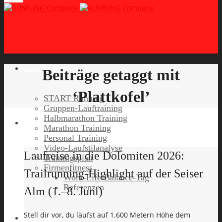
Lauftraining
Beiträge getaggt mit
‘Plattkofel’
START Running
Gruppen-Lauftraining
Halbmarathon Training
Marathon Training
Personal Training
Video-Laufstilanalyse
Laufreise in die Dolomiten 2026:
Trainingsplan
Firmenfitness
Trailrunning-Highlight auf der Seiser
Work-Life-Balance-Tag
Referenzen
Alm (1.–8. Juni)
Stell dir vor, du läufst auf 1.600 Metern Höhe dem
Laufreisen