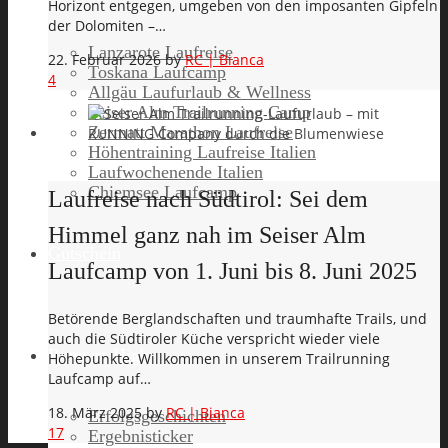
Horizont entgegen, umgeben von den imposanten Gipfeln
der Dolomiten –…
Lanzarote Laufreise
22. Februar 2026
by
RC | Bianca
Toskana Laufcamp
4
Allgäu Laufurlaub & Wellness
Seiser Alm Trailrunning Camp
Zermatt Marathon Laufreise
Höhentraining Laufreise Italien
Laufwochenende Italien
Chiemsee Laufcamp
Laufreise nach Südtirol: Sei dem
Himmel ganz nah im Seiser Alm
Gutschein
Laufcamp von 1. Juni bis 8. Juni 2025
Betörende Berglandschaften und traumhafte Trails, und
auch die Südtiroler Küche verspricht wieder viele
Runners High
Höhepunkte. Willkommen in unserem Trailrunning
Laufcamp auf…
18. März 2025
by
RC | Bianca
Erfolgsgeschichten
17
Ergebnisticker