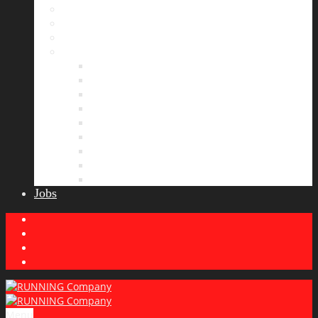
Bildergalerie
Partner
Presse
News
Allgemeines
Ergebnisticker
Laufreisen
Lauf-Tipps
Laufcamp
Laufsprüche
Wissenswertes
Lauftraining
Wettkampfbericht
Jobs
Menu