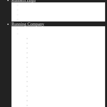
Runners High
Erfolgsgeschichten
Ergebnisticker
Runners Voice
Laufkalender München
Running Company
Vision
Team
Bianca
Alexandra
André
Chris
Christian
Francisca
Henrik
Kerstin
Nadja
Natalie
Rahel
Regina
Roland
Stefan
Tom