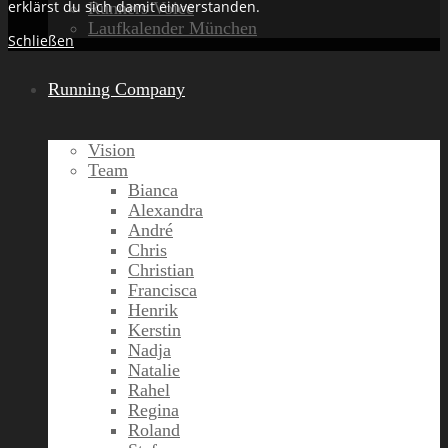
erklärst du sich damit einverstanden.
Runners Voice
Laufkalender München
Schließen
Running Company
Vision
Team
Bianca
Alexandra
André
Chris
Christian
Francisca
Henrik
Kerstin
Nadja
Natalie
Rahel
Regina
Roland