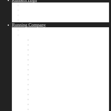
Runners High
Erfolgsgeschichten
Ergebnisticker
Runners Voice
Laufkalender München
Running Company
Vision
Team
Bianca
Alexandra
André
Chris
Christian
Francisca
Henrik
Kerstin
Nadja
Natalie
Rahel
Regina
Roland
Stefan
Tom