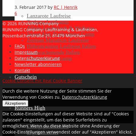
3. Februar 2017
by
RC | Henrik
6
Lanzarote Laufreise
Toskana Laufcamp
© 2026 RUNNING Company
Allgäu Laufurlaub & Wellness
RUNNING Company: Lauftraining & Laufreisen,
Seiser Alm Trailrunning Camp
Pössenbacherstraße 21, 81479 München
Zermatt Marathon Laufreise
Höhentraining Laufreise Italien
FAQs
Laufwochenende Italien
Impressum
Chiemsee Laufcamp
Datenschutzerklärung
Newsletter abonnieren
Kontakt
Gutschein
Cookie Consent mit Real Cookie Banner
Durch die weitere Nutzung der Seite stimmen Sie der
Verwendung von Cookies zu.
Datenschutzerklärung
Akzeptieren
Runners High
Die Cookie-Einstellungen auf dieser Website sind auf "Cookies
zulassen" eingestellt, um das beste Surferlebnis zu
ermöglichen. Wenn du diese Website ohne Änderung der
Erfolgsgeschichten
Cookie-Einstellungen verwendest oder auf "Akzeptieren" klickst,
Ergebnisticker