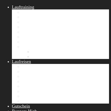
Lauftraining
START Running
Gruppen-Lauftraining
Halbmarathon Training
Marathon Training
Personal Training
Video-Laufstilanalyse
Trainingsplan
Firmenfitness
Work-Life-Balance-Tag
Referenzen
Laufreisen
Lanzarote Laufreise
Toskana Laufcamp
Allgäu Laufurlaub & Wellness
Seiser Alm Trailrunning Camp
Zermatt Marathon Laufreise
Höhentraining Laufreise Italien
Laufwochenende Italien
Chiemsee Laufcamp
Gutschein