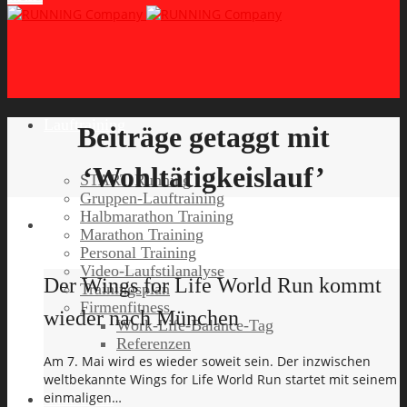
Lauftraining
Beiträge getaggt mit
‘Wohltätigkeislauf’
START Running
Gruppen-Lauftraining
Halbmarathon Training
Marathon Training
Personal Training
Video-Laufstilanalyse
Der Wings for Life World Run kommt
Trainingsplan
Firmenfitness
wieder nach München
Work-Life-Balance-Tag
Referenzen
Am 7. Mai wird es wieder soweit sein. Der inzwischen
weltbekannte Wings for Life World Run startet mit seinem
einmaligen…
Laufreisen