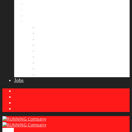
Bildergalerie
Partner
Presse
News
Allgemeines
Ergebnisticker
Laufreisen
Lauf-Tipps
Laufcamp
Laufsprüche
Wissenswertes
Lauftraining
Wettkampfbericht
Jobs
Menu