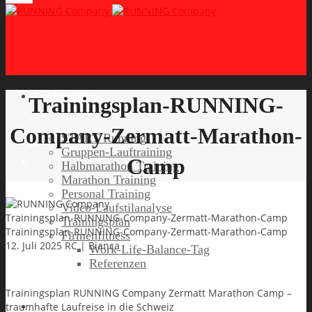
Lauftraining
Trainingsplan-RUNNING-
Company-Zermatt-Marathon-
START Running
Gruppen-Lauftraining
Camp
Halbmarathon Training
Marathon Training
Personal Training
Video-Laufstilanalyse
Trainingsplan-RUNNING-Company-Zermatt-Marathon-Camp
Trainingsplan
Trainingsplan-RUNNING-Company-Zermatt-Marathon-Camp
Firmenfitness
12. Juli 2025
RC | Bianca
Work-Life-Balance-Tag
Referenzen
Trainingsplan RUNNING Company Zermatt Marathon Camp –
Laufreisen
traumhafte Laufreise in die Schweiz