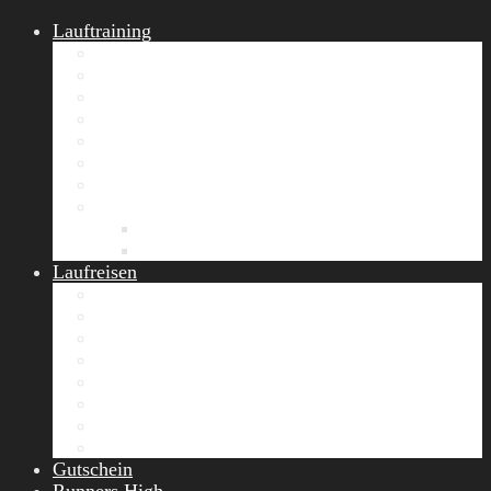
Lauftraining
START Running
Gruppen-Lauftraining
Halbmarathon Training
Marathon Training
Personal Training
Video-Laufstilanalyse
Trainingsplan
Firmenfitness
Work-Life-Balance-Tag
Referenzen
Laufreisen
Lanzarote Laufreise
Toskana Laufcamp
Allgäu Laufurlaub & Wellness
Seiser Alm Trailrunning Camp
Zermatt Marathon Laufreise
Höhentraining Laufreise Italien
Laufwochenende Italien
Chiemsee Laufcamp
Gutschein