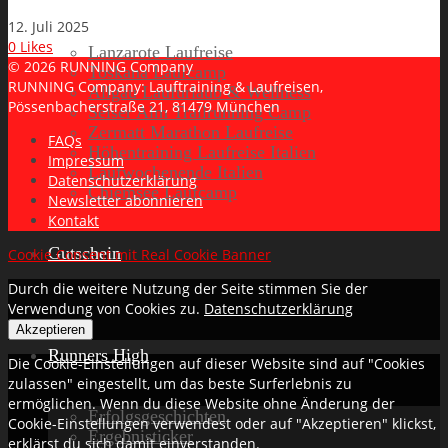
12. Juli 2025
0
Likes
Lanzarote Laufreise
© 2026 RUNNING Company
Toskana Laufcamp
RUNNING Company: Lauftraining & Laufreisen,
Allgäu Laufurlaub & Wellness
Pössenbacherstraße 21, 81479 München
Seiser Alm Trailrunning Camp
Zermatt Marathon Laufreise
FAQs
Höhentraining Laufreise Italien
Impressum
Laufwochenende Italien
Datenschutzerklärung
Chiemsee Laufcamp
Newsletter abonnieren
Kontakt
Gutschein
Cookie Consent mit Real Cookie Banner
Durch die weitere Nutzung der Seite stimmen Sie der
Verwendung von Cookies zu.
Datenschutzerklärung
Akzeptieren
Runners High
Die Cookie-Einstellungen auf dieser Website sind auf "Cookies
zulassen" eingestellt, um das beste Surferlebnis zu
ermöglichen. Wenn du diese Website ohne Änderung der
Erfolgsgeschichten
Cookie-Einstellungen verwendest oder auf "Akzeptieren" klickst,
Ergebnisticker
erklärst du sich damit einverstanden.