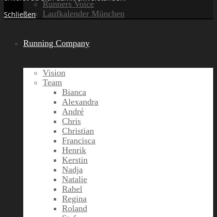
Runners Voice
Laufkalender München
Schließen
Running Company
Vision
Team
Bianca
Alexandra
André
Chris
Christian
Francisca
Henrik
Kerstin
Nadja
Natalie
Rahel
Regina
Roland