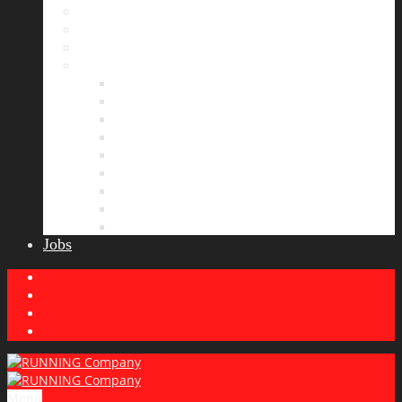
Bildergalerie
Partner
Presse
News
Allgemeines
Ergebnisticker
Laufreisen
Lauf-Tipps
Laufcamp
Laufsprüche
Wissenswertes
Lauftraining
Wettkampfbericht
Jobs
Menu