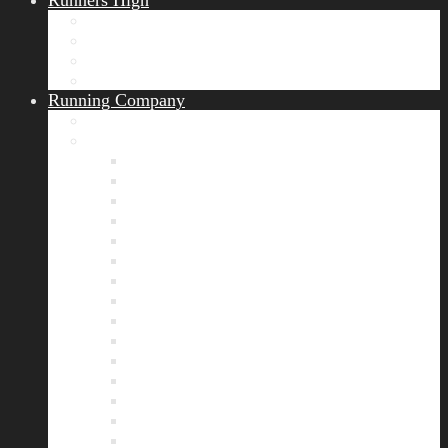
Runners High
Erfolgsgeschichten
Ergebnisticker
Runners Voice
Laufkalender München
Running Company
Vision
Team
Bianca
Alexandra
André
Chris
Christian
Francisca
Henrik
Kerstin
Nadja
Natalie
Rahel
Regina
Roland
Stefan
Tom