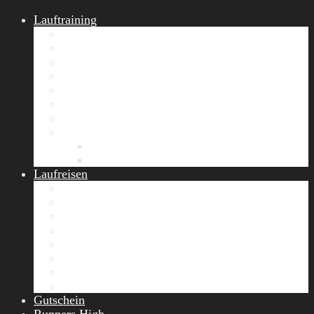
Lauftraining
START Running
Gruppen-Lauftraining
Halbmarathon Training
Marathon Training
Personal Training
Video-Laufstilanalyse
Trainingsplan
Firmenfitness
Work-Life-Balance-Tag
Referenzen
Laufreisen
Lanzarote Laufreise
Toskana Laufcamp
Allgäu Laufurlaub & Wellness
Seiser Alm Trailrunning Camp
Zermatt Marathon Laufreise
Höhentraining Laufreise Italien
Laufwochenende Italien
Chiemsee Laufcamp
Gutschein