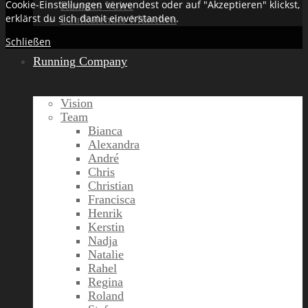
Cookie-Einstellungen verwendest oder auf "Akzeptieren" klickst,
Runners Voice
erklärst du sich damit einverstanden.
Laufkalender München
Schließen
Running Company
Vision
Team
Bianca
Alexandra
André
Chris
Christian
Francisca
Henrik
Kerstin
Nadja
Natalie
Rahel
Regina
Roland