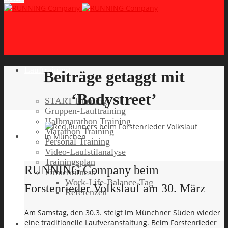
Lauftraining
Beiträge getaggt mit
‘Bodystreet’
START Running
Gruppen-Lauftraining
Halbmarathon Training
Marathon Training
Personal Training
Video-Laufstilanalyse
Trainingsplan
RUNNING Company beim
Firmenfitness
Work-Life-Balance-Tag
Forstenrieder Volkslauf am 30. März
Referenzen
Am Samstag, den 30.3. steigt im Münchner Süden wieder
eine traditionelle Laufveranstaltung. Beim Forstenrieder
Laufreisen