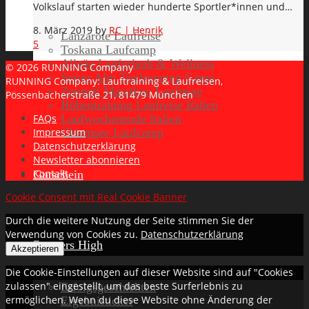
Volkslauf starten wieder hunderte Sportler*innen und…
8. März 2019
by
RC | Henrik
Lanzarote Laufreise
5
Toskana Laufcamp
Allgäu Laufurlaub & Wellness
© 2026 RUNNING Company
Seiser Alm Trailrunning Camp
RUNNING Company: Lauftraining & Laufreisen,
Zermatt Marathon Laufreise
Pössenbacherstraße 21, 81479 München
Höhentraining Laufreise Italien
Laufwochenende Italien
FAQs
Chiemsee Laufcamp
Impressum
Datenschutzerklärung
Newsletter abonnieren
Kontakt
Gutschein
Cookie Consent mit Real Cookie Banner
Durch die weitere Nutzung der Seite stimmen Sie der
Verwendung von Cookies zu.
Datenschutzerklärung
Runners High
Akzeptieren
Die Cookie-Einstellungen auf dieser Website sind auf "Cookies
zulassen" eingestellt, um das beste Surferlebnis zu
Erfolgsgeschichten
ermöglichen. Wenn du diese Website ohne Änderung der
Ergebnisticker