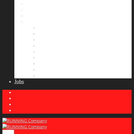
Bildergalerie
Partner
Presse
News
Allgemeines
Ergebnisticker
Laufreisen
Lauf-Tipps
Laufcamp
Laufsprüche
Wissenswertes
Lauftraining
Wettkampfbericht
Jobs
Menu