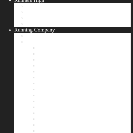
Runners High
Erfolgsgeschichten
Ergebnisticker
Runners Voice
Laufkalender München
Running Company
Vision
Team
Bianca
Alexandra
André
Chris
Christian
Francisca
Henrik
Kerstin
Nadja
Natalie
Rahel
Regina
Roland
Stefan
Tom