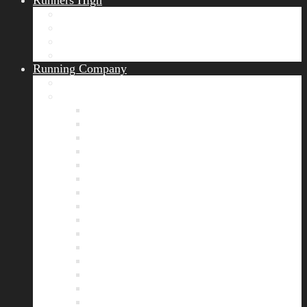
Runners High
Erfolgsgeschichten
Ergebnisticker
Runners Voice
Laufkalender München
Running Company
Vision
Team
Bianca
Alexandra
André
Chris
Christian
Francisca
Henrik
Kerstin
Nadja
Natalie
Rahel
Regina
Roland
Stefan
Tom