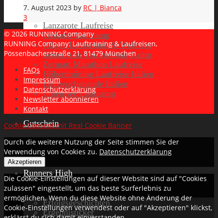
7. August 2023
by
RC | Bianca
3
Lanzarote Laufreise
© 2026 RUNNING Company
Toskana Laufcamp
RUNNING Company: Lauftraining & Laufreisen,
Allgäu Laufurlaub & Wellness
Pössenbacherstraße 21, 81479 München
Seiser Alm Trailrunning Camp
Zermatt Marathon Laufreise
FAQs
Höhentraining Laufreise Italien
Impressum
Laufwochenende Italien
Datenschutzerklärung
Chiemsee Laufcamp
Newsletter abonnieren
Kontakt
Gutschein
Cookie Consent mit Real Cookie Banner
Durch die weitere Nutzung der Seite stimmen Sie der
Verwendung von Cookies zu.
Datenschutzerklärung
Akzeptieren
Runners High
Die Cookie-Einstellungen auf dieser Website sind auf "Cookies
zulassen" eingestellt, um das beste Surferlebnis zu
ermöglichen. Wenn du diese Website ohne Änderung der
Erfolgsgeschichten
Cookie-Einstellungen verwendest oder auf "Akzeptieren" klickst,
Ergebnisticker
erklärst du sich damit einverstanden.