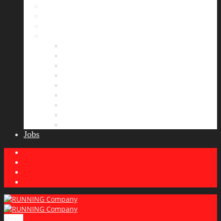
Bildergalerie
Partner
Presse
News
Allgemeines
Ergebnisticker
Laufreisen
Lauf-Tipps
Laufcamp
Laufsprüche
Wissenswertes
Lauftraining
Wettkampfbericht
Jobs
Menu