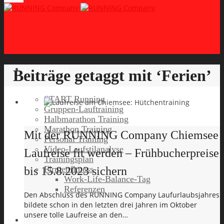
Lauftraining
Beiträge getaggt mit ‘Ferien’
START Running
Gruppen-Lauftraining
Halbmarathon Training
Marathon Training
Mit der RUNNING Company Chiemsee
Personal Training
Video-Laufstilanalyse
Laufreise fit werden – Frühbucherpreise
Trainingsplan
Firmenfitness
bis 15.8.2023 sichern
Work-Life-Balance-Tag
Referenzen
Den Abschluss des RUNNING Company Laufurlaubsjahres
bildete schon in den letzten drei Jahren im Oktober
unsere tolle Laufreise an den…
Laufreisen