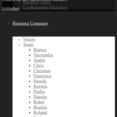
Runners Voice
Laufkalender München
Schließen
Running Company
Vision
Team
Bianca
Alexandra
André
Chris
Christian
Francisca
Henrik
Kerstin
Nadja
Natalie
Rahel
Regina
Roland