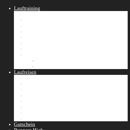
Lauftraining
START Running
Gruppen-Lauftraining
Halbmarathon Training
Marathon Training
Personal Training
Video-Laufstilanalyse
Trainingsplan
Firmenfitness
Work-Life-Balance-Tag
Referenzen
Laufreisen
Lanzarote Laufreise
Toskana Laufcamp
Allgäu Laufurlaub & Wellness
Seiser Alm Trailrunning Camp
Zermatt Marathon Laufreise
Höhentraining Laufreise Italien
Laufwochenende Italien
Chiemsee Laufcamp
Gutschein