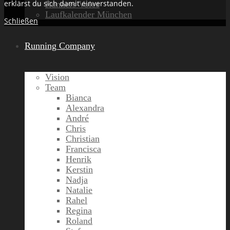
erklärst du sich damit einverstanden.
Runners Voice
Laufkalender München
Schließen
Running Company
Vision
Team
Bianca
Alexandra
André
Chris
Christian
Francisca
Henrik
Kerstin
Nadja
Natalie
Rahel
Regina
Roland