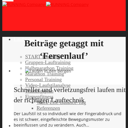
Lauftraining
Beiträge getaggt mit
‘Fersenlauf’
START Running
Gruppen-Lauftraining
Halbmarathon Training
Marathon Training
Personal Training
Video-Laufstilanalyse
Schneller und verletzungsfrei laufen mit
Trainingsplan
Firmenfitness
der richtigen Lauftechnik
Work-Life-Balance-Tag
Referenzen
Der Laufstil ist so individuell wie der Fingerabdruck und
es ist schwer, eingefleischte Bewegungsmuster zu
beeinflussen und zu verändern. Auch…
Laufreisen