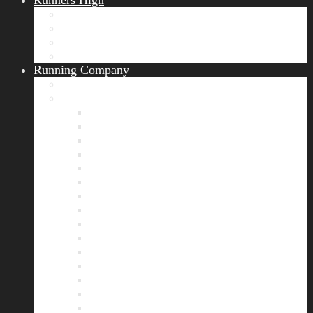
Runners High
Erfolgsgeschichten
Ergebnisticker
Runners Voice
Laufkalender München
Running Company
Vision
Team
Bianca
Alexandra
André
Chris
Christian
Francisca
Henrik
Kerstin
Nadja
Natalie
Rahel
Regina
Roland
Stefan
Tom