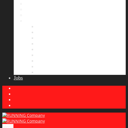
Bildergalerie
Partner
Presse
News
Allgemeines
Ergebnisticker
Laufreisen
Lauf-Tipps
Laufcamp
Laufsprüche
Wissenswertes
Lauftraining
Wettkampfbericht
Jobs
Menu