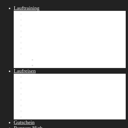
Lauftraining
START Running
Gruppen-Lauftraining
Halbmarathon Training
Marathon Training
Personal Training
Video-Laufstilanalyse
Trainingsplan
Firmenfitness
Work-Life-Balance-Tag
Referenzen
Laufreisen
Lanzarote Laufreise
Toskana Laufcamp
Allgäu Laufurlaub & Wellness
Seiser Alm Trailrunning Camp
Zermatt Marathon Laufreise
Höhentraining Laufreise Italien
Laufwochenende Italien
Chiemsee Laufcamp
Gutschein