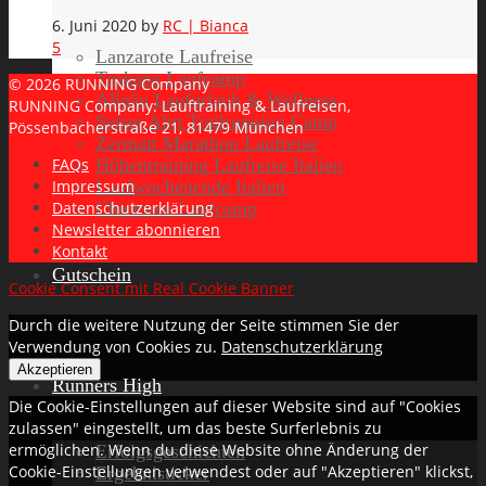
6. Juni 2020
by
RC | Bianca
5
Lanzarote Laufreise
Toskana Laufcamp
© 2026 RUNNING Company
Allgäu Laufurlaub & Wellness
RUNNING Company: Lauftraining & Laufreisen,
Seiser Alm Trailrunning Camp
Pössenbacherstraße 21, 81479 München
Zermatt Marathon Laufreise
Höhentraining Laufreise Italien
FAQs
Laufwochenende Italien
Impressum
Chiemsee Laufcamp
Datenschutzerklärung
Newsletter abonnieren
Kontakt
Gutschein
Cookie Consent mit Real Cookie Banner
Durch die weitere Nutzung der Seite stimmen Sie der
Verwendung von Cookies zu.
Datenschutzerklärung
Akzeptieren
Runners High
Die Cookie-Einstellungen auf dieser Website sind auf "Cookies
zulassen" eingestellt, um das beste Surferlebnis zu
ermöglichen. Wenn du diese Website ohne Änderung der
Erfolgsgeschichten
Cookie-Einstellungen verwendest oder auf "Akzeptieren" klickst,
Ergebnisticker