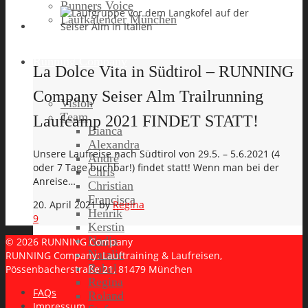
Runners Voice
Laufkalender München
Running Company
La Dolce Vita in Südtirol – RUNNING
Company Seiser Alm Trailrunning
Vision
Team
Laufcamp 2021 FINDET STATT!
Bianca
Alexandra
Unsere Laufreise nach Südtirol von 29.5. – 5.6.2021 (4
André
oder 7 Tage buchbar!) findet statt! Wenn man bei der
Chris
Anreise…
Christian
Francisca
20. April 2021
by
Regina
Henrik
9
Kerstin
Nadja
© 2026 RUNNING Company
Natalie
RUNNING Company: Lauftraining & Laufreisen,
Rahel
Pössenbacherstraße 21, 81479 München
Regina
FAQs
Roland
Impressum