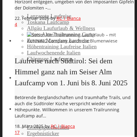
Horizont entgegen, umgeben von den imposanten Gipfeln
der Dolomiten –…
Lanzarote Laufreise
22. Februar 2026
by
RC | Bianca
Toskana Laufcamp
4
Allgäu Laufurlaub & Wellness
Seiser Alm Trailrunning Camp
Zermatt Marathon Laufreise
Höhentraining Laufreise Italien
Laufwochenende Italien
Chiemsee Laufcamp
Laufreise nach Südtirol: Sei dem
Himmel ganz nah im Seiser Alm
Gutschein
Laufcamp von 1. Juni bis 8. Juni 2025
Betörende Berglandschaften und traumhafte Trails, und
auch die Südtiroler Küche verspricht wieder viele
Runners High
Höhepunkte. Willkommen in unserem Trailrunning
Laufcamp auf…
18. März 2025
by
RC | Bianca
Erfolgsgeschichten
17
Ergebnisticker