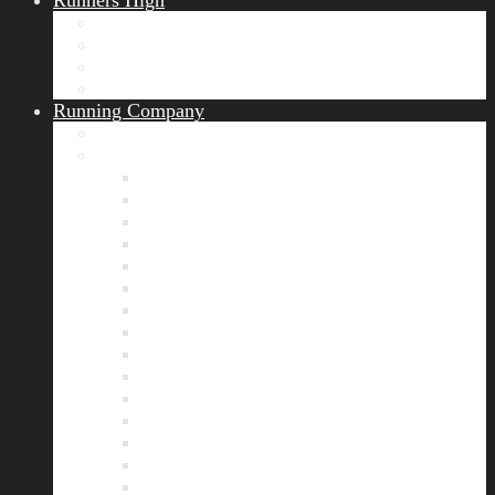
Runners High
Erfolgsgeschichten
Ergebnisticker
Runners Voice
Laufkalender München
Running Company
Vision
Team
Bianca
Alexandra
André
Chris
Christian
Francisca
Henrik
Kerstin
Nadja
Natalie
Rahel
Regina
Roland
Stefan
Tom