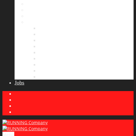
Bildergalerie
Partner
Presse
News
Allgemeines
Ergebnisticker
Laufreisen
Lauf-Tipps
Laufcamp
Laufsprüche
Wissenswertes
Lauftraining
Wettkampfbericht
Jobs
Menu