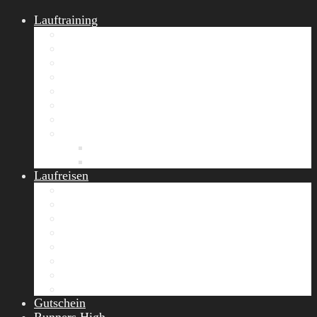
Lauftraining
START Running
Gruppen-Lauftraining
Halbmarathon Training
Marathon Training
Personal Training
Video-Laufstilanalyse
Trainingsplan
Firmenfitness
Work-Life-Balance-Tag
Referenzen
Laufreisen
Lanzarote Laufreise
Toskana Laufcamp
Allgäu Laufurlaub & Wellness
Seiser Alm Trailrunning Camp
Zermatt Marathon Laufreise
Höhentraining Laufreise Italien
Laufwochenende Italien
Chiemsee Laufcamp
Gutschein