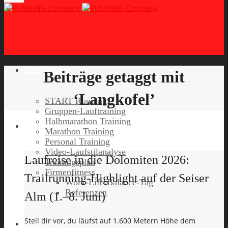
Lauftraining
Beiträge getaggt mit
‘Langkofel’
START Running
Gruppen-Lauftraining
Halbmarathon Training
Marathon Training
Personal Training
Video-Laufstilanalyse
Laufreise in die Dolomiten 2026:
Trainingsplan
Firmenfitness
Trailrunning-Highlight auf der Seiser
Work-Life-Balance-Tag
Referenzen
Alm (1.–8. Juni)
Stell dir vor, du läufst auf 1.600 Metern Höhe dem
Laufreisen