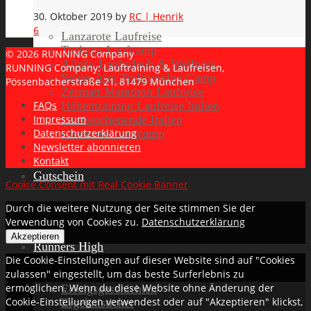
30. Oktober 2019
by
RC | Henrik
6
Lanzarote Laufreise
Toskana Laufcamp
© 2026 RUNNING Company
Allgäu Laufurlaub & Wellness
RUNNING Company: Lauftraining & Laufreisen,
Seiser Alm Trailrunning Camp
Pössenbacherstraße 21, 81479 München
Zermatt Marathon Laufreise
Höhentraining Laufreise Italien
FAQs
Laufwochenende Italien
Impressum
Chiemsee Laufcamp
Datenschutzerklärung
Newsletter abonnieren
Kontakt
Gutschein
Cookie Consent mit Real Cookie Banner
Durch die weitere Nutzung der Seite stimmen Sie der
Verwendung von Cookies zu.
Datenschutzerklärung
Akzeptieren
Runners High
Die Cookie-Einstellungen auf dieser Website sind auf "Cookies
zulassen" eingestellt, um das beste Surferlebnis zu
ermöglichen. Wenn du diese Website ohne Änderung der
Erfolgsgeschichten
Cookie-Einstellungen verwendest oder auf "Akzeptieren" klickst,
Ergebnisticker