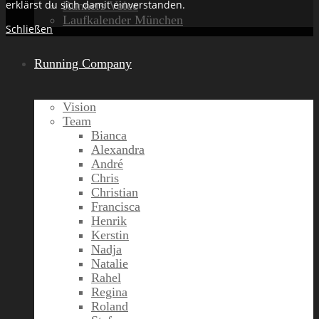
erklärst du sich damit einverstanden.
Runners Voice
Laufkalender München
Schließen
Running Company
Vision
Team
Bianca
Alexandra
André
Chris
Christian
Francisca
Henrik
Kerstin
Nadja
Natalie
Rahel
Regina
Roland