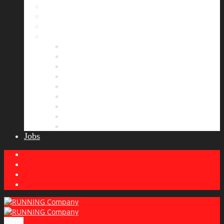
Bildergalerie
Partner
Presse
News
Allgemeines
Ergebnisticker
Laufreisen
Lauf-Tipps
Laufcamp
Laufsprüche
Wissenswertes
Lauftraining
Wettkampfbericht
Jobs
Menu