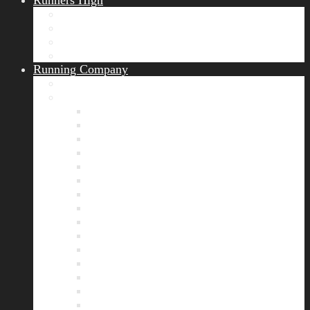
Runners High
Erfolgsgeschichten
Ergebnisticker
Runners Voice
Laufkalender München
Running Company
Vision
Team
Bianca
Alexandra
André
Chris
Christian
Francisca
Henrik
Kerstin
Nadja
Natalie
Rahel
Regina
Roland
Stefan
Tom