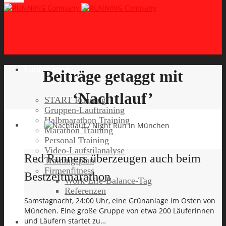
Lauftraining
Beiträge getaggt mit
‘Nachtlauf’
START Running
Gruppen-Lauftraining
Halbmarathon Training
Marathon Training
Personal Training
Video-Laufstilanalyse
Red Runners überzeugen auch beim
Trainingsplan
Firmenfitness
Bestzeitmarathon
Work-Life-Balance-Tag
Referenzen
Samstagnacht, 24:00 Uhr, eine Grünanlage im Osten von
München. Eine große Gruppe von etwa 200 Läuferinnen
und Läufern startet zu…
Laufreisen