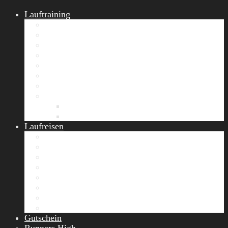
Lauftraining
START Running
Gruppen-Lauftraining
Halbmarathon Training
Marathon Training
Personal Training
Video-Laufstilanalyse
Trainingsplan
Firmenfitness
Work-Life-Balance-Tag
Referenzen
Laufreisen
Lanzarote Laufreise
Toskana Laufcamp
Allgäu Laufurlaub & Wellness
Seiser Alm Trailrunning Camp
Zermatt Marathon Laufreise
Höhentraining Laufreise Italien
Laufwochenende Italien
Chiemsee Laufcamp
Gutschein