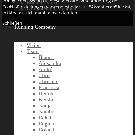
ermöglichen. Wenn du diese Website ohne Änderung der
Runners Voice
Cookie-Einstellungen verwendest oder auf "Akzeptieren" klickst,
Laufkalender München
erklärst du sich damit einverstanden.
Schließen
Running Company
Vision
Team
Bianca
Alexandra
André
Chris
Christian
Francisca
Henrik
Kerstin
Nadja
Natalie
Rahel
Regina
Roland