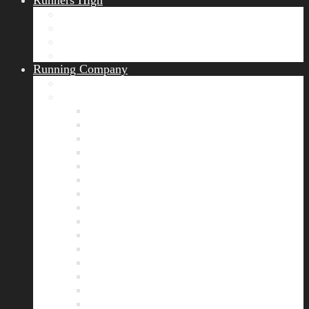
Runners High
Erfolgsgeschichten
Ergebnisticker
Runners Voice
Laufkalender München
Running Company
Vision
Team
Bianca
Alexandra
André
Chris
Christian
Francisca
Henrik
Kerstin
Nadja
Natalie
Rahel
Regina
Roland
Stefan
Tom