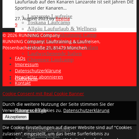
Laufurlaub auf den Kanaren Lanzarote ist seit Jahren DIE
Sportinsel der Kanaren…
Lanzarote Laufreise
27. August 2023
by
Regina
Toskana Laufcamp
9
Allgäu Laufurlaub & Wellness
Seiser Alm Trailrunning Camp
© 2026 RUNNING Company
Zermatt Marathon Laufreise
RUNNING Company: Lauftraining & Laufreisen,
Höhentraining Laufreise Italien
Pössenbacherstraße 21, 81479 München
Laufwochenende Italien
FAQs
Chiemsee Laufcamp
Impressum
Datenschutzerklärung
Newsletter abonnieren
Gutschein
Kontakt
Cookie Consent mit Real Cookie Banner
Durch die weitere Nutzung der Seite stimmen Sie der
Runners High
Verwendung von Cookies zu.
Datenschutzerklärung
Akzeptieren
Die Cookie-Einstellungen auf dieser Website sind auf "Cookies
Erfolgsgeschichten
zulassen" eingestellt, um das beste Surferlebnis zu
Ergebnisticker