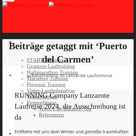
Lauftraining
Beiträge getaggt mit ‘Puerto
del Carmen’
START Running
Gruppen-Lauftraining
Halbmarathon Training
Marathon Training
Personal Training
Video-Laufstilanalyse
RUNNING Company Lanzarote
Trainingsplan
Firmenfitness
Laufreise 2024, die Ausschreibung ist
Work-Life-Balance-Tag
Referenzen
da
Entfliehe mit uns dem Winter und genieße traumhaften
Laufreisen