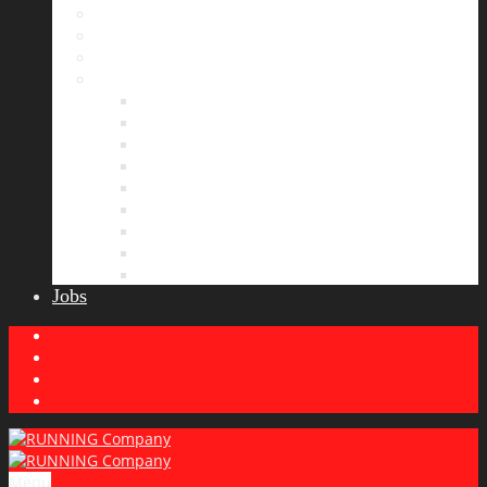
Bildergalerie
Partner
Presse
News
Allgemeines
Ergebnisticker
Laufreisen
Lauf-Tipps
Laufcamp
Laufsprüche
Wissenswertes
Lauftraining
Wettkampfbericht
Jobs
Menu