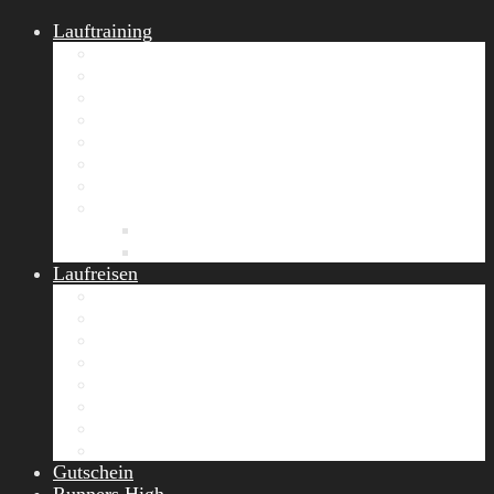
Lauftraining
START Running
Gruppen-Lauftraining
Halbmarathon Training
Marathon Training
Personal Training
Video-Laufstilanalyse
Trainingsplan
Firmenfitness
Work-Life-Balance-Tag
Referenzen
Laufreisen
Lanzarote Laufreise
Toskana Laufcamp
Allgäu Laufurlaub & Wellness
Seiser Alm Trailrunning Camp
Zermatt Marathon Laufreise
Höhentraining Laufreise Italien
Laufwochenende Italien
Chiemsee Laufcamp
Gutschein