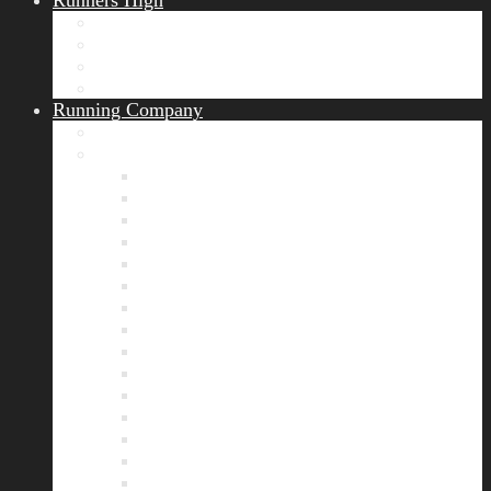
Runners High
Erfolgsgeschichten
Ergebnisticker
Runners Voice
Laufkalender München
Running Company
Vision
Team
Bianca
Alexandra
André
Chris
Christian
Francisca
Henrik
Kerstin
Nadja
Natalie
Rahel
Regina
Roland
Stefan
Tom