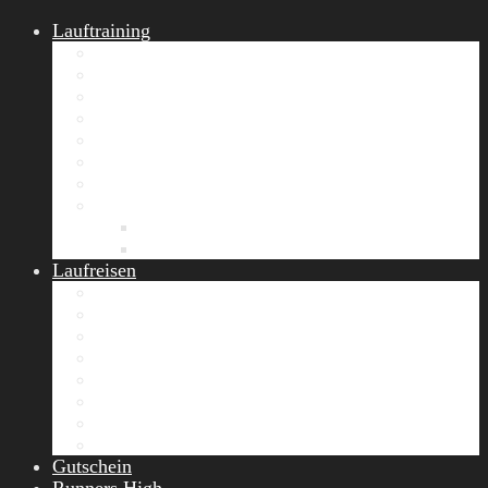
Lauftraining
START Running
Gruppen-Lauftraining
Halbmarathon Training
Marathon Training
Personal Training
Video-Laufstilanalyse
Trainingsplan
Firmenfitness
Work-Life-Balance-Tag
Referenzen
Laufreisen
Lanzarote Laufreise
Toskana Laufcamp
Allgäu Laufurlaub & Wellness
Seiser Alm Trailrunning Camp
Zermatt Marathon Laufreise
Höhentraining Laufreise Italien
Laufwochenende Italien
Chiemsee Laufcamp
Gutschein