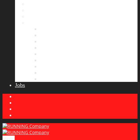
Bildergalerie
Partner
Presse
News
Allgemeines
Ergebnisticker
Laufreisen
Lauf-Tipps
Laufcamp
Laufsprüche
Wissenswertes
Lauftraining
Wettkampfbericht
Jobs
Menu