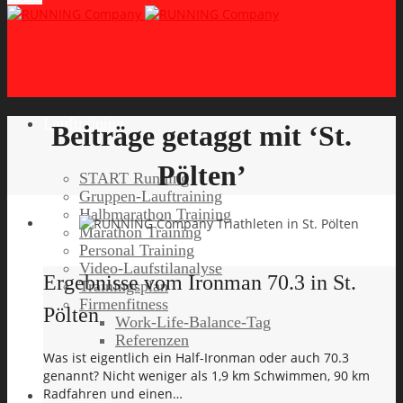
Lauftraining
Beiträge getaggt mit ‘St.
Pölten’
START Running
Gruppen-Lauftraining
Halbmarathon Training
Marathon Training
Personal Training
Video-Laufstilanalyse
Ergebnisse vom Ironman 70.3 in St.
Trainingsplan
Firmenfitness
Pölten
Work-Life-Balance-Tag
Referenzen
Was ist eigentlich ein Half-Ironman oder auch 70.3
genannt? Nicht weniger als 1,9 km Schwimmen, 90 km
Radfahren und einen…
Laufreisen