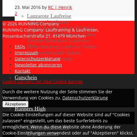
23. Mai 2016
by
RC | Henrik
2
Lanzarote Laufreise
Toskana Laufcamp
© 2026 RUNNING Company
Allgäu Laufurlaub & Wellness
RUNNING Company: Lauftraining & Laufreisen,
Seiser Alm Trailrunning Camp
Pössenbacherstraße 21, 81479 München
Zermatt Marathon Laufreise
Höhentraining Laufreise Italien
FAQs
Laufwochenende Italien
Impressum
Chiemsee Laufcamp
Datenschutzerklärung
Newsletter abonnieren
Kontakt
Gutschein
Cookie Consent mit Real Cookie Banner
Durch die weitere Nutzung der Seite stimmen Sie der
Verwendung von Cookies zu.
Datenschutzerklärung
Akzeptieren
Runners High
Die Cookie-Einstellungen auf dieser Website sind auf "Cookies
zulassen" eingestellt, um das beste Surferlebnis zu
ermöglichen. Wenn du diese Website ohne Änderung der
Erfolgsgeschichten
Cookie-Einstellungen verwendest oder auf "Akzeptieren" klickst,
Ergebnisticker