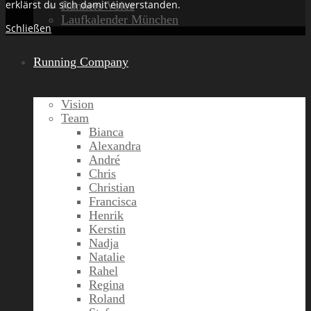
erklärst du sich damit einverstanden.
Runners Voice
Laufkalender München
Schließen
Running Company
Vision
Team
Bianca
Alexandra
André
Chris
Christian
Francisca
Henrik
Kerstin
Nadja
Natalie
Rahel
Regina
Roland